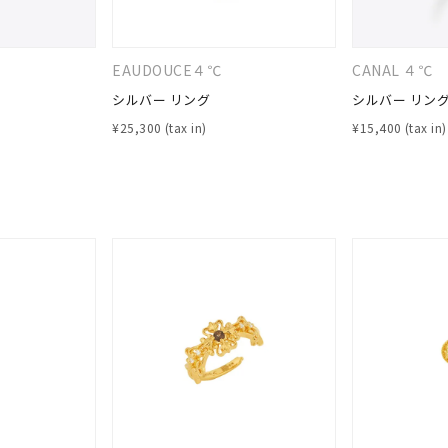
ニン
エレガント
カジュアル
フォーマル
モード
EAUDOUCE４℃
CANAL ４℃
ス
ご褒美
記念日
誕生日
気分転換
デート
シルバー リング
シルバー リン
¥
25,300
¥
15,400
ジュエリー
腕周りジュエリー
ペアジュエリー
ベストセレ
ンラインショップ限定
～
～
¥400,00