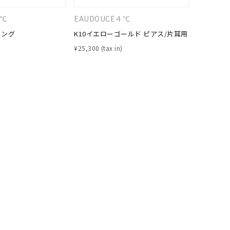
４℃
EAUDOUCE４℃
CANAL 
リング
K10イエローゴールド ピアス/片耳用
シルバー 
¥
25,300
¥
20,900