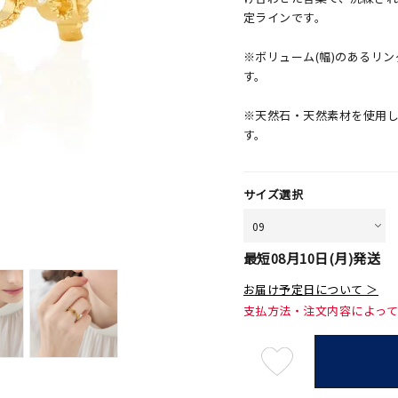
定ラインです。
※ボリューム(幅)のあるリ
す。
※天然石・天然素材を使用
す。
サイズ選択
最短
08月10日(月)
発送
お届け予定日について ＞
支払方法・注文内容によっ
最
短
08
月