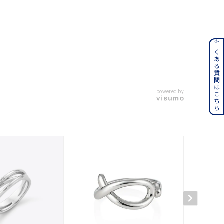
ンレス
よくある質問はこちら
その他
powered by
誕生石
6月の誕生石
月の誕生石
12月の誕生石
ムーン
フラワー
イエロー
ブラウン