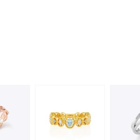
ナ
K18
K10
K7
ゴールド
シルバー
ステ
ーカラー
ピンクカラー
ホワイトカラー
トリプルカラー
誕生石
2月の誕生石
3月の誕生石
4月の誕生石
5月の
誕生石
8月の誕生石
9月の誕生石
10月の誕生石
11
リセット
絞り込んで検索する
ハート
一粒
三石
パヴェ
ライン
馬蹄
ダブルループ
星座
イニシャル
リボン
その他
ホワイト
ピンク
パープル
ブルー
グリーン
マルチカラー