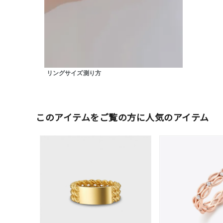
カテゴリー
素材
プラチ
リングサイズ測り方
カラー
イエロ
1月の
誕生石
このアイテムをご覧の方に人気のアイテム
7月の
しずく
モチーフ
クロス
クリア
石の色
レッド