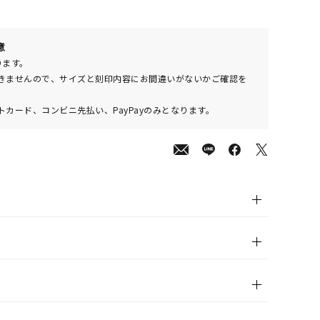
00
意
(tax
ります。
in)
きませんので、サイズと刻印内容にお間違いがないかご確認を
カード、コンビニ先払い、PayPayのみとなります。