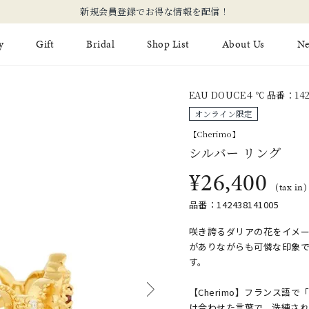
新規会員登録でお得な情報を配信！
y
Gift
Bridal
Shop List
About Us
N
EAU DOUCE４℃ 品番：142
Limited Jewelry
Necklace
Fashion Jewelry
Brida
オンライン限定
Earring
Ear Cuff
【Cherimo】
ジュエリーケア
永久保
シルバー リング
on
Jewelry Pouch
Adjuster
ブライ
¥26,400
(tax in)
ブライ
品番：142438141005
咲き誇るダリアの花をイメ
がありながらも可憐な印象
す。
【Cherimo】フランス語で
け合わせた言葉で、洗練さ