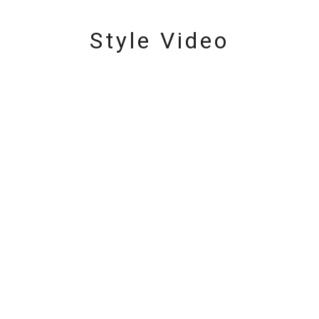
Style Video
r
#ダイヤモンド ネックレス
#くまのプーさん
#ペア
#エタニ