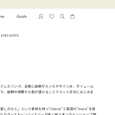
ews
Guide
カートに商品がありません。
438141005
Ring
l Jewelry
Bracelet
証
ダルサービス
ダルリングの選び方
ージしたリング。全周に装飾が入ったデザインは、ボリューム
です。装飾の隙間から肌が透けることでスッと手元になじみま
「愛しのひと」という意味を持つ"Cherie"と英語の"more"を掛
れたカラーストーンジュエリーが多く揃うオンラインショップ限