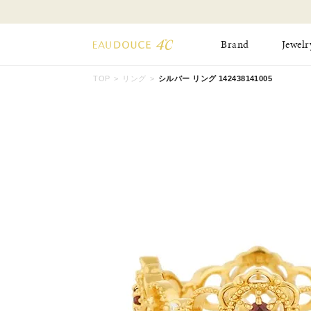
Brand
Jewelr
TOP
リング
シルバー リング 142438141005
All Jewelry
New Item
Online Shop
Pinky Ring
Pierced Earrings
ショッピングガイド
Bangle
Birthday Collecti
よくあるご質問