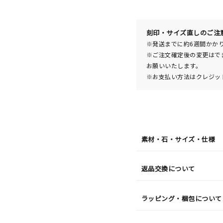
10
日
(月)
発
送
¥26,4
刻印・サイズ直しのご注
※発送までに約6週間かか
※ご注文確定後の変更はで
お願いいたします。
※お支払い方法はクレジット
素材・石・サイズ・仕様
返品交換について
ラッピング・梱包について