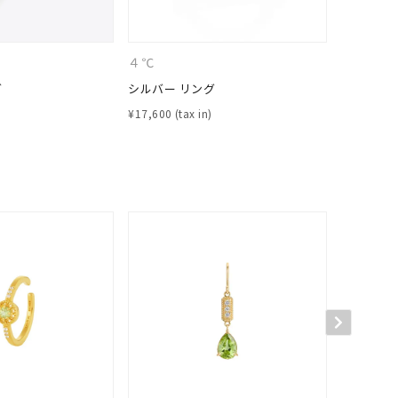
シンプル
ユニセックス
４℃
EAUDO
結婚式
推し活
グ
シルバー リング
シルバー 
¥
17,600
¥
17,600
クション
0