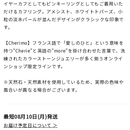
着用シーン
イヤーカフとしてもピンキーリングとしてもご着用いた
だけるカフリング。アメシスト、ホワイトトパーズ、小
粒の淡水パールが並んだデザインがクラシックな印象で
コレクション
す。
レディース
【Cherimo】フランス語で「愛しのひと」という意味を
～
リングサイズ
持つ"Cherie"と英語の"more"を掛け合わせた言葉で、洗
練されたカラーストーンジュエリーが多く揃うオンライ
ンショップ限定ラインです。
メンズ
～
リングサイズ
※天然石・天然素材を使用しているため、実際の色味や
風合いが異なる場合がございます。
価格
¥0
¥400,
最短
08月10日(月)
発送
在庫
在庫ありのみ
すべて表示
お届け予定日について ＞