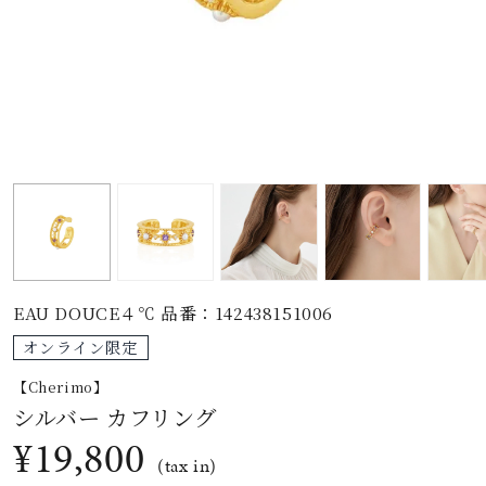
素材
カラー
誕生石
モチーフ
EAU DOUCE４℃ 品番：142438151006
石の色
オンライン限定
【Cherimo】
ファッションテイス
シルバー カフリング
ト
¥19,800
(tax in)