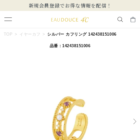
【価格改定のお知らせ 8月17日(月)より 】
キーワードで検索する
TOP
イヤーカフ
シルバー カフリング 142438151006
品番：142438151006
人気検索キーワード
#summer
#ダイヤモンド ネックレス
#くまのプーさん
#ペア
#エタニティ
ブランド
EAU DOUCE４℃
カテゴリー
すべてのジュエリー