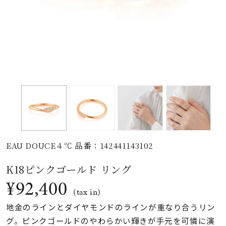
素材
カラー
誕生石
モチーフ
EAU DOUCE４℃ 品番：142441143102
石の色
K18ピンクゴールド リング
¥92,400
ファッションテイス
(tax in)
ト
地金のラインとダイヤモンドのラインが重なり合うリン
グ。ピンクゴールドのやわらかい輝きが手元を可憐に演