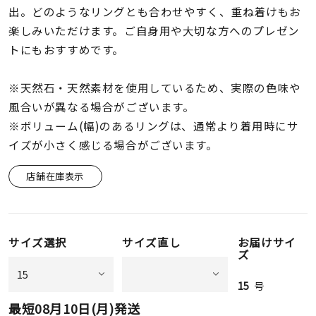
着用シーン
出。どのようなリングとも合わせやすく、重ね着けもお
楽しみいただけます。ご自身用や大切な方へのプレゼン
コレクション
トにもおすすめです。
※天然石・天然素材を使用しているため、実際の色味や
レディース
風合いが異なる場合がございます。
～
リングサイズ
※ボリューム(幅)のあるリングは、通常より着用時にサ
イズが小さく感じる場合がございます。
メンズ
～
店舗在庫表示
リングサイズ
価格
¥0
¥400,
サイズ選択
サイズ直し
お届けサイ
ズ
15
号
在庫
在庫ありのみ
すべて表示
最短
08月10日(月)
発送