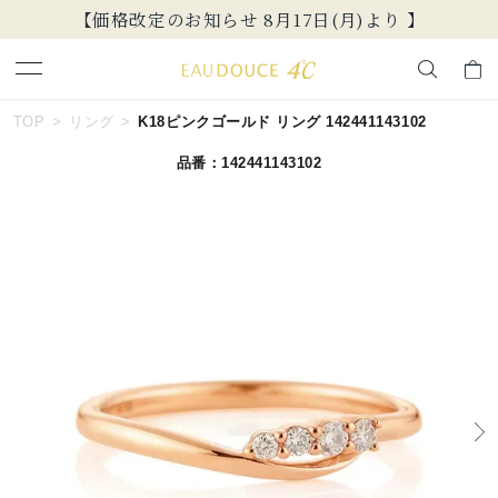
【価格改定のお知らせ 8月17日(月)より 】
キーワードで検索する
TOP
リング
K18ピンクゴールド リング 142441143102
品番：142441143102
人気検索キーワード
#summer
#ペア
#ダイヤモンド ネックレス
#エタニティ
#くまのプーさん
ブランド
EAU DOUCE４℃
カテゴリー
すべてのリング