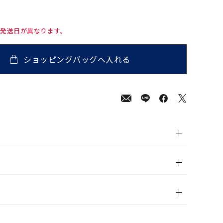
て発送日が異なります。
ショッピングバッグへ入れる
00
(tax
in)