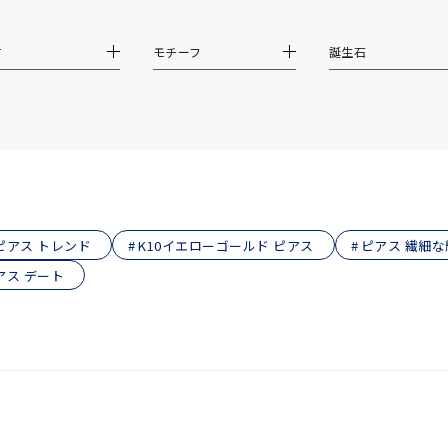
ス
ご褒美
記念日
誕生日
気分転換
デート
材
モチーフ
誕生石
ジュエリー
腕周りジュエリー
ペアジュエリー
ベストセレ
ンラインショップ限定
～
ピアス トレンド
K10イエローゴールド ピアス
ピアス 繊細な
～
アス デート
¥400,00
庫ありのみ
すべて表示