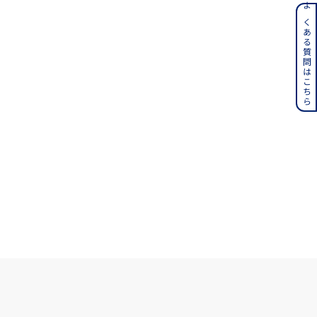
ンレス
よくある質問はこちら
その他
誕生石
6月の誕生石
月の誕生石
12月の誕生石
ムーン
フラワー
イエロー
ブラウン
シンプル
ユニセックス