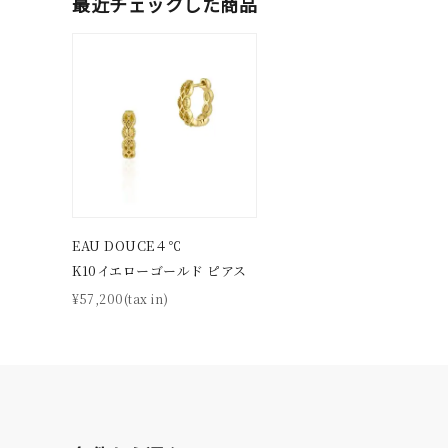
最近チェックした商品
素材
プラチ
カラー
イエロ
1月の
誕生石
7月の
しずく
モチーフ
EAU DOUCE４℃
クロス
K10イエローゴールド ピアス
¥57,200(tax in)
クリア
石の色
レッド
ファッションテイスト
フェミ