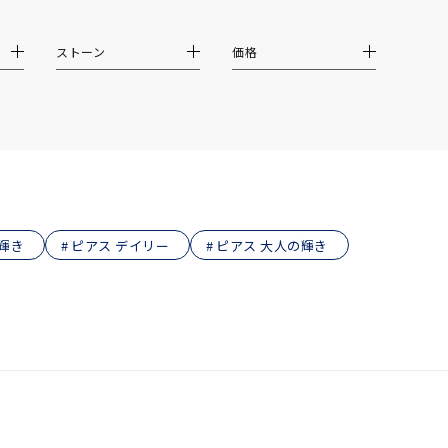
結婚式
推し活
ストーン
価格
クション
輝き
ピアス デイリー
ピアス 大人の輝き
0