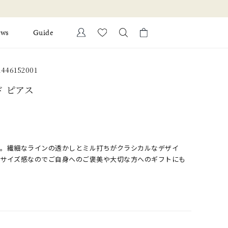
ews
Guide
カートに商品がありません。
446152001
Ring
l Jewelry
ド ピアス
Bracelet
証
ダルサービス
ダルリングの選び方
ス。繊細なラインの透かしとミル打ちがクラシカルなデザイ
なサイズ感なのでご自身へのご褒美や大切な方へのギフトにも