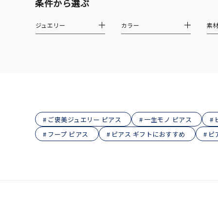
条件から選ぶ
着用シーン
オフィ
ジュエリー
カラー
素
耳周り
コレクション
公式オ
レディース
リングサイズ
メンズ
ご褒美ジュエリー ピアス
一生モノ ピアス
リングサイズ
フープ ピアス
ピアス ギフトにおすすめ
ピ
価格
¥0
在庫
在