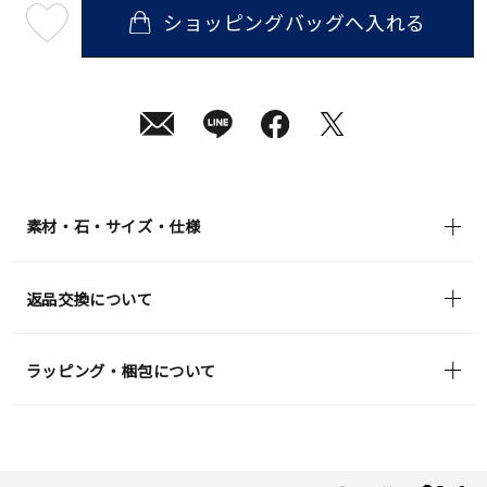
ショッピングバッグへ入れる
最
短
08
月
12
日
(水)
発
送
¥46,200
(tax
in)
素材・石・サイズ・仕様
返品交換について
ラッピング・梱包について