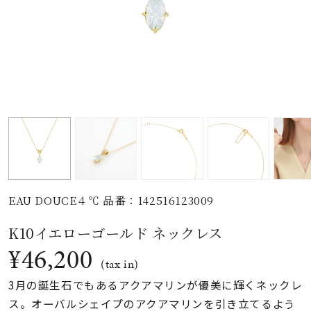
素材
カラー
誕生石
モチーフ
EAU DOUCE４℃ 品番：142516123009
石の色
K10イエローゴールド ネックレス
¥46,200
ファッションテイス
(tax in)
ト
3月の誕生石でもあるアクアマリンが優美に輝くネックレ
ス。オーバルシェイプのアクアマリンを引き立てるよう