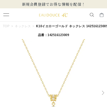
新規会員登録でお得な情報を配信！
キーワードで検索する
TOP
ネックレス
K10イエローゴールド ネックレス 14251612300
品番：142516123009
人気検索キーワード
#summer
#ダイヤモンド ネックレス
#くまのプーさん
#エタニティ
#ジュエリー
ブランド
EAU DOUCE４℃
カテゴリー
すべてのジュエリー