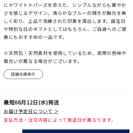
着用シーン
にホワイトトパーズを添えた、シンプルながらも華やか
さを感じるデザイン。清らかなブルーの輝きが胸元を美
コレクション
しく彩り、上品で洗練された印象を演出します。誕生日
や特別な日のギフトとしてはもちろん、ご自身へのご褒
美にもおすすめの一品です。
レディース
～
リングサイズ
※天然石・天然素材を使用しているため、実際の色味や
風合いが異なる場合がございます。
メンズ
～
店舗在庫表示
リングサイズ
価格
¥0
¥400,
最短
08月12日(水)
発送
お届け予定日について ＞
支払方法・注文内容によって発送日が異なります。
在庫
在庫ありのみ
すべて表示