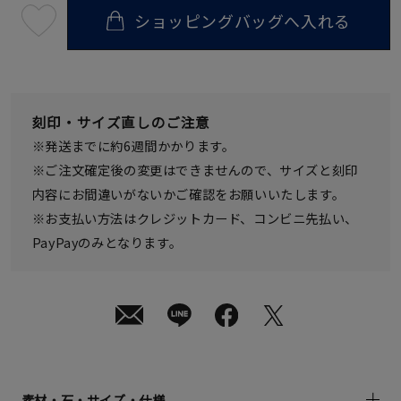
ショッピングバッグへ入れる
最
短
08
月
08
日
(土)
発
刻印・サイズ直しのご注意
送
¥55,000
※発送までに約6週間かかります。
(tax
in)
※ご注文確定後の変更はできませんので、サイズと刻印
内容にお間違いがないかご確認をお願いいたします。
※お支払い方法はクレジットカード、コンビニ先払い、
PayPayのみとなります。
素材・石・サイズ・仕様