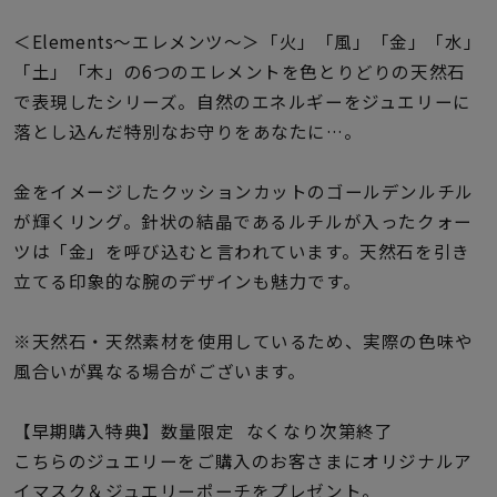
着用シーン
＜Elements〜エレメンツ〜＞「火」「風」「金」「水」
「土」「木」の6つのエレメントを色とりどりの天然石
コレクション
で表現したシリーズ。自然のエネルギーをジュエリーに
落とし込んだ特別なお守りをあなたに…。
レディース
～
リングサイズ
金をイメージしたクッションカットのゴールデンルチル
が輝くリング。針状の結晶であるルチルが入ったクォー
ツは「金」を呼び込むと言われています。天然石を引き
メンズ
～
立てる印象的な腕のデザインも魅力です。
リングサイズ
※天然石・天然素材を使用しているため、実際の色味や
価格
風合いが異なる場合がございます。
¥0
¥400,
【早期購入特典】数量限定 なくなり次第終了
在庫
在庫ありのみ
すべて表示
こちらのジュエリーをご購入のお客さまにオリジナルア
イマスク＆ジュエリーポーチをプレゼント。