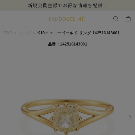
新規会員登録でお得な情報を配信！
キーワードで検索する
TOP
リング
K10イエローゴールド リング 142516143001
品番：142516143001
人気検索キーワード
#ペア
#ハーフエタニティリング
#エタニティ
#ダイヤモンド ネックレス
#eギフト
ブランド
EAU DOUCE４℃
カテゴリー
すべてのジュエリー