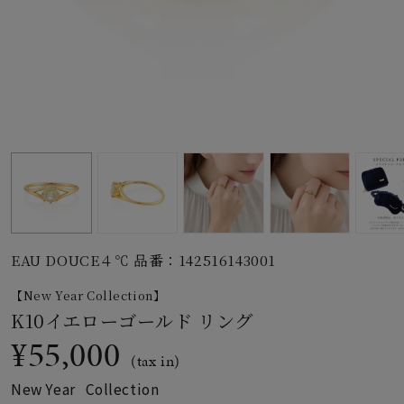
素材
カラー
誕生石
モチーフ
EAU DOUCE４℃ 品番：142516143001
石の色
【New Year Collection】
K10イエローゴールド リング
ファッションテイス
¥55,000
ト
(tax in)
New Year Collection