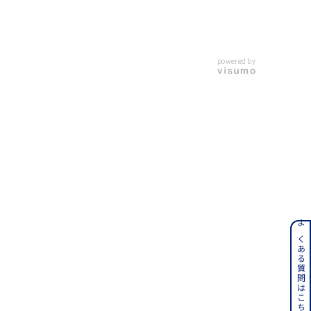
powered by
ンレス
よくある質問はこちら
その他
誕生石
6月の誕生石