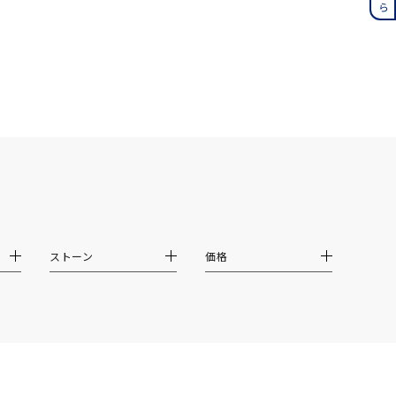
月の誕生石
12月の誕生石
ムーン
フラワー
イエロー
ブラウン
シンプル
ユニセックス
ストーン
価格
結婚式
推し活
クション