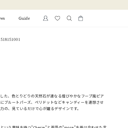
ews
Guide
カートに商品がありません。
18151001
Ring
l Jewelry
Bracelet
証
ダルサービス
ダルリングの選び方
ジした、色とりどりの天然石が連なる煌びやかなフープ風ピア
心にブルートパーズ、ペリドットなどキャンディーを連想させ
魅力の、見ているだけで心が躍るデザインです。
いう意味を持つ"Cherie"と英語の"more"を掛け合わせた言