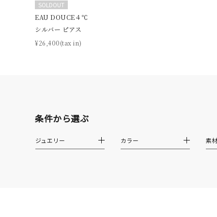
SOLDOUT
誕生石
7月の
EAU DOUCE４℃
シルバー ピアス
しずく
¥26,400(tax in)
モチーフ
クロス
クリア
石の色
レッド
条件から選ぶ
ファッションテイスト
フェミ
ジュエリー
カラー
素
着用シーン
オフィ
耳周り
コレクション
公式オ