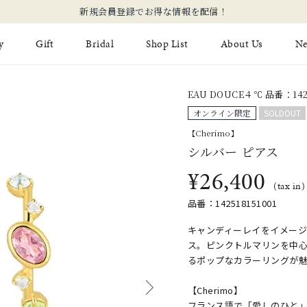
新規会員登録でお得な情報を配信！
y
Gift
Bridal
Shop List
About Us
N
EAU DOUCE４℃ 品番：1425
Limited Jewelry
Necklace
Fashion Jewelry
Brida
オンライン限定
SOLDOUT
Earring
Ear Cuff
【Cherimo】
ジュエリーケア
永久保
シルバー ピアス
on
Jewelry Pouch
Adjuster
ブライ
¥26,400
(tax in)
ブライ
品番：142518151001
キャンディーレイをイメー
ス。ピンクトルマリンを中
るポップなカラーリングが
【Cherimo】
フランス語で「愛しのひと」と