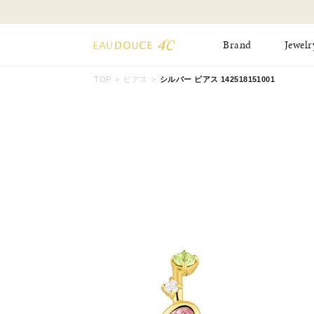
Brand
Jewelr
TOP
ピアス
シルバー ピアス 142518151001
All Jewelry
New Item
Online Shop
Pinky Ring
Pierced Earrings
ショッピングガイド
Bangle
Birthday Collecti
よくあるご質問