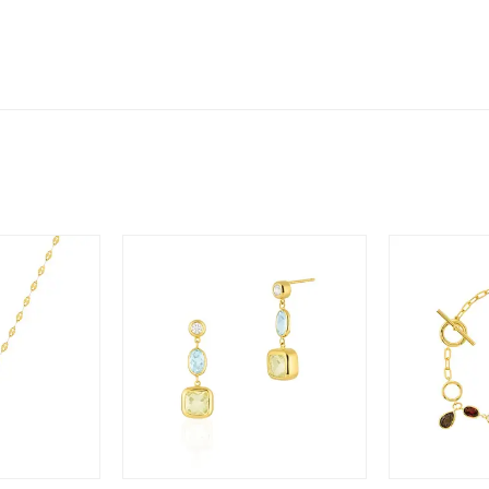
～
～
¥400,00
庫ありのみ
すべて表示