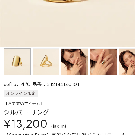
素材
カラー
誕生石
モチーフ
cofl by ４℃ 品番：312144140101
石の色
オンライン限定
【おすすめアイテム】
ファッションテイス
シルバー リング
ト
¥13,200
(tax in)
【Geometric Form】普遍的な形に遊び心をプラスした