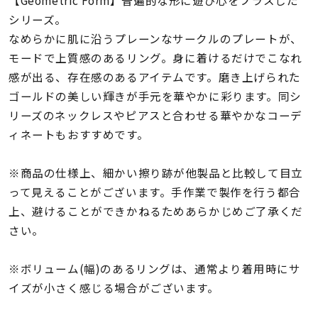
着用シーン
シリーズ。
なめらかに肌に沿うプレーンなサークルのプレートが、
コレクション
モードで上質感のあるリング。身に着けるだけでこなれ
感が出る、存在感のあるアイテムです。磨き上げられた
ゴールドの美しい輝きが手元を華やかに彩ります。同シ
レディース
～
リーズのネックレスやピアスと合わせる華やかなコーデ
リングサイズ
ィネートもおすすめです。
メンズ
※商品の仕様上、細かい擦り跡が他製品と比較して目立
～
リングサイズ
って見えることがございます。手作業で製作を行う都合
上、避けることができかねるためあらかじめご了承くだ
さい。
価格
¥0
¥400,
※ボリューム(幅)のあるリングは、通常より着用時にサ
イズが小さく感じる場合がございます。
在庫
在庫ありのみ
すべて表示