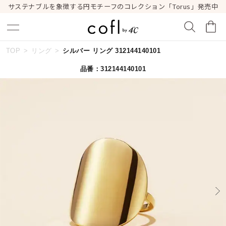
サステナブルを象徴する円モチーフのコレクション「Torus」発売中
TOP
リング
シルバー リング 312144140101
キーワードで検索する
品番：312144140101
人気検索キーワード
#summer
#ペア
#ダイヤモンド ネックレス
#エタニティ
#くまのプーさん
ブランド
cofl by ４℃
カテゴリー
すべてのリング