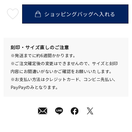
ショッピングバッグへ入れる
最
短
08
月
10
日
(月)
発
刻印・サイズ直しのご注意
送
¥13,200
※発送までに約6週間かかります。
(tax
in)
※ご注文確定後の変更はできませんので、サイズと刻印
内容にお間違いがないかご確認をお願いいたします。
※お支払い方法はクレジットカード、コンビニ先払い、
PayPayのみとなります。