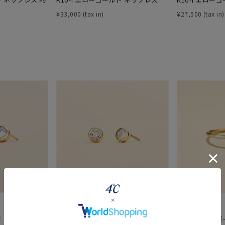
¥
33,000
¥
27,500
r
#ペア
#ダイヤモンド ネックレス
#エタニティ
#くまのプー
cofl by ４℃
cofl by ４℃
ド ピアス
K18イエローゴールド ピアス 片側約
K10イエローゴ