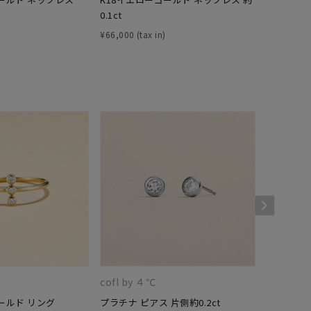
0.1ct
0.2ct
¥
66,000
¥
94,600
キーワードで検索する
さん
cofl by ４℃
cofl by 
ールド リング
プラチナ ピアス 片側約0.2ct
プラチナ ピ