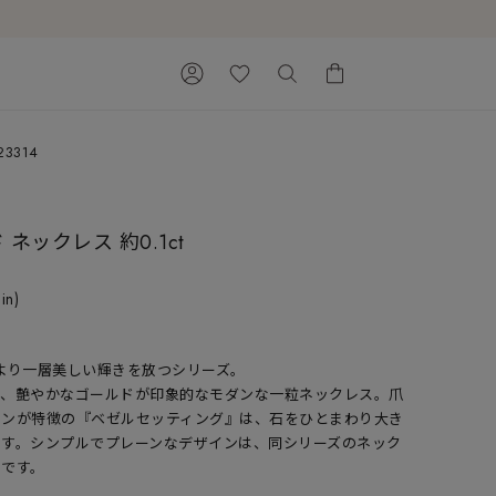
23314
カートに商品がありません。
ネックレス 約0.1ct
 in)
を受けてより一層美しい輝きを放つシリーズ。
Ray of Light
と、艶やかなゴールドが印象的なモダンな一粒ネックレス。爪
インが特徴の『ベゼルセッティング』は、石をひとまわり大き
ます。シンプルでプレーンなデザインは、同シリーズのネック
めです。