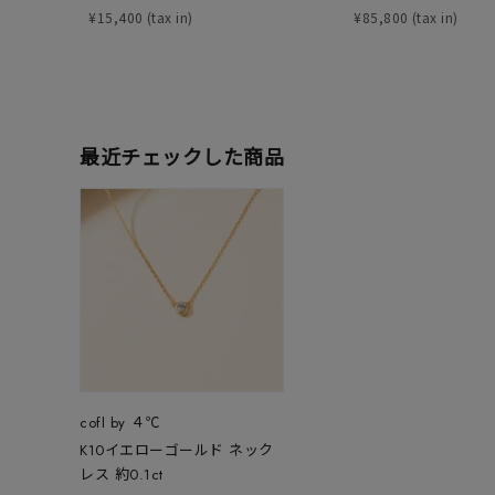
¥
15,400
¥
85,800
カテゴリー
素材
プラチ
最近チェックした商品
カラー
イエロ
1月の
誕生石
7月の
しずく
モチーフ
クロス
クリア
cofl by ４℃
石の色
K10イエローゴールド ネック
レッド
レス 約0.1ct