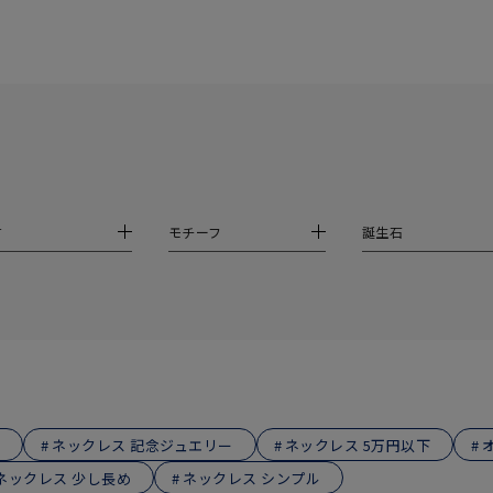
ニン
エレガント
カジュアル
フォーマル
モード
ス
ご褒美
記念日
誕生日
気分転換
デート
ジュエリー
腕周りジュエリー
ペアジュエリー
ベストセレ
ンラインショップ限定
材
モチーフ
誕生石
～
～
¥400,00
ネックレス 記念ジュエリー
ネックレス 5万円以下
ネックレス 少し長め
ネックレス シンプル