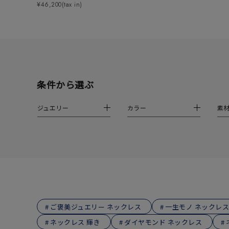
¥46,200(tax in)
ファッションテイスト
フェミ
着用シーン
オフィ
耳周り
コレクション
条件から選ぶ
公式オ
ジュエリー
カラー
素
レディース
リングサイズ
メンズ
リングサイズ
価格
¥0
ご褒美ジュエリー ネックレス
一生モノ ネックレス
ネックレス 輝き
ダイヤモンド ネックレス