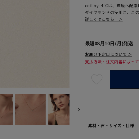
cofl by ４℃は、環境
ダイヤモンドの使用は、こ
詳しくはこちら ＞
最短
08月10日(月)
発送
お届け予定日について ＞
支払方法・注文内容によっ
最
短
08
月
10
日
(月)
発
送
¥46,
素材・石・サイズ・仕様