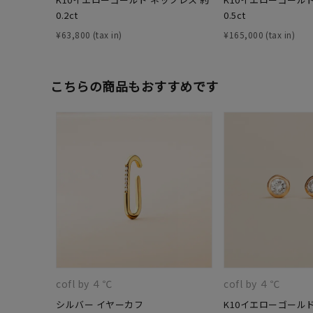
0.2ct
0.5ct
¥
63,800
¥
165,000
こちらの商品もおすすめです
人気検索キーワード
#summe
ブランド
cofl by ４℃
cofl by ４℃
シルバー イヤーカフ
K10イエローゴール