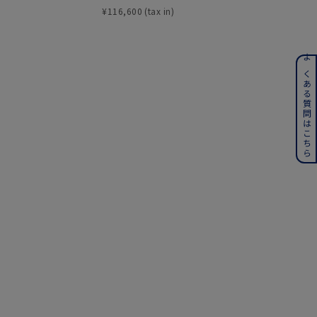
¥
116,600
¥
90,200
ンレス
よくある質問はこちら
その他
誕生石
6月の誕生石
月の誕生石
12月の誕生石
ムーン
フラワー
イエロー
ブラウン