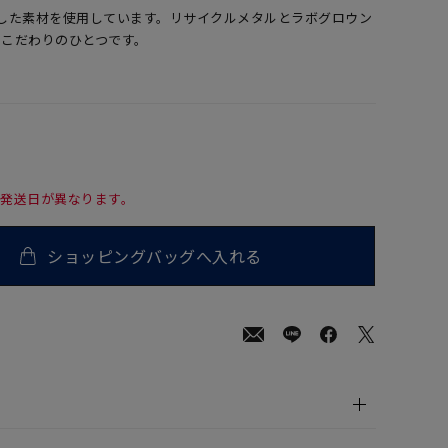
へ配慮した素材を使用しています。リサイクルメタルとラボグロウン
のこだわりのひとつです。
て発送日が異なります。
ショッピングバッグへ入れる
200
(tax
in)