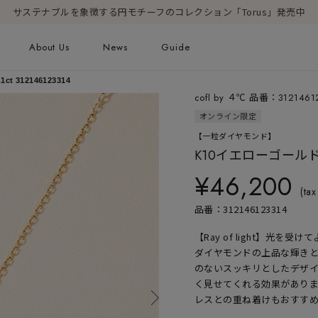
サステナブルを象徴する円モチーフのコレクション「Torus」発売中
About Us
News
Guide
 312146123314
cofl by ４℃ 品番：3121461
ピアス
オンライン限定
Online Shop
Fashion Jewelry
【一粒ダイヤモンド】
新着商品
K10イエローゴールド 
ショッピングガイド
プレゼントガイド
¥46,200
FAQ
ジュエリーケア
(tax
品番：312146123314
【Ray of light】光
Geometric Form
ダイヤモンドの上品な輝き
のないスッキリとしたデザ
く見せてくれる効果があり
レスとの重ね着けもおすす