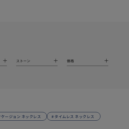
シンプル
ユニセックス
結婚式
推し活
クション
ストーン
価格
0
オケージョン ネックレス
タイムレス ネックレス