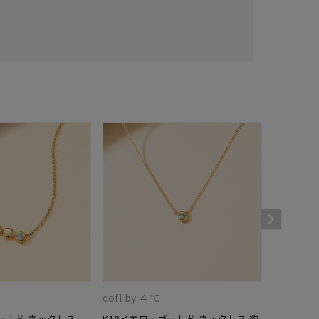
cofl by ４℃
cofl by 
ールド ネックレス
K18イエローゴールド ネックレス 約
K18イエ