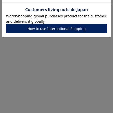
0.2ct
¥
28,600
¥
121,000
ナ
K18
K10
K7
ゴールド
シルバー
ステ
ーカラー
ピンクカラー
ホワイトカラー
トリプルカラー
誕生石
2月の誕生石
3月の誕生石
4月の誕生石
5月の
誕生石
8月の誕生石
9月の誕生石
10月の誕生石
11
リセット
絞り込んで検索する
ハート
一粒
三石
パヴェ
ライン
馬蹄
ダブルループ
星座
イニシャル
リボン
その他
ホワイト
ピンク
パープル
ブルー
グリーン
マルチカラー