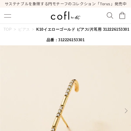
サステナブルを象徴する円モチーフのコレクション「Torus」発売中
TOP
ピアス
K10イエローゴールド ピアス/片耳用 312226153301
キーワードで検索する
品番：312226153301
人気検索キーワード
#summer
#ダイヤモンド ネックレス
#くまのプーさん
#エタニティ
#ジュエリー
ブランド
cofl by ４℃
カテゴリー
すべてのピアス