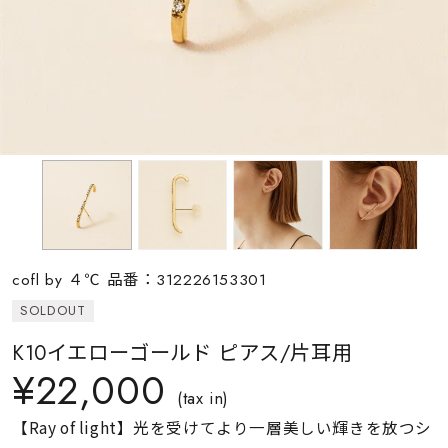
素材
カラー
誕生石
モチーフ
cofl by ４℃ 品番：312226153301
石の色
SOLDOUT
K10イエローゴールド ピアス/片耳用
ファッションテイス
¥22,000
ト
(tax in)
【Ray of light】光を受けてより一層美しい輝きを放つシ