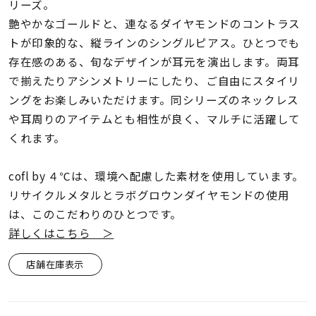
着用シーン
リーズ。
艶やかなゴールドと、連なるダイヤモンドのコントラス
トが印象的な、縦ラインのシングルピアス。ひとつでも
コレクション
存在感のある、旬なデザインが耳元を演出します。両耳
で揃えたりアシンメトリーにしたり、ご自由にスタイリ
レディース
ングをお楽しみいただけます。同シリーズのネックレス
～
リングサイズ
や耳周りのアイテムとも相性が良く、マルチに活躍して
くれます。
メンズ
～
cofl by ４℃は、環境へ配慮した素材を使用しています。
リングサイズ
リサイクルメタルとラボグロウンダイヤモンドの使用
は、このこだわりのひとつです。
価格
詳しくはこちら ＞
¥0
¥400,
店舗在庫表示
在庫
在庫ありのみ
すべて表示