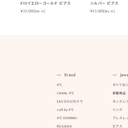
在庫
在
K10イエローゴールド ピアス
シルバー ピアス
¥33,000(tax in)
¥33,000(tax in)
Brand
Jewe
4℃
すべての
CANAL 4℃
新着商品
EAU DOUCE４℃
ネックレ
cofl by 4℃
リング
4℃ HOMME+
ブレスレ
RUGIADA
ピアス