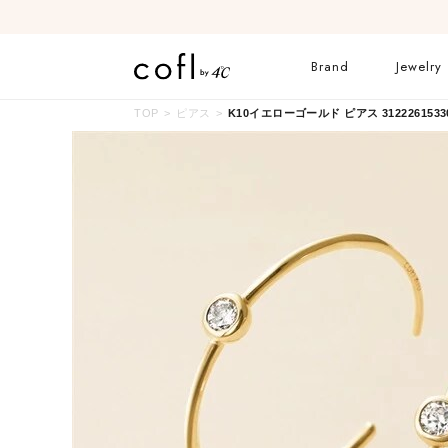
Brand
Jewelry
TOP
ピアス
K10イエローゴールド ピアス 3122261533
ネックレス
リング
イヤーカフ
ブレスレット
すべてのジュエリー
ブライダルリングはこ
ちら