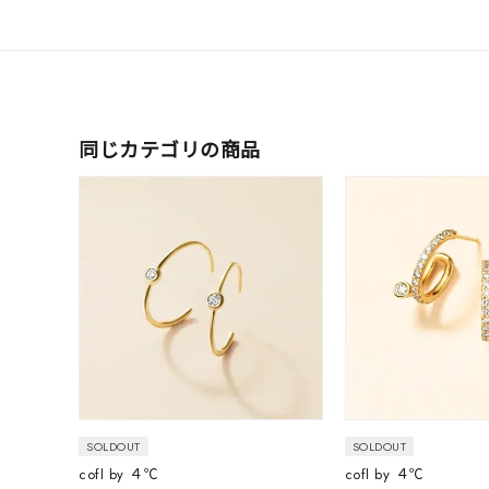
ファッションテイスト
フェミ
着用シーン
オフィ
同じカテゴリの商品
耳周り
コレクション
公式オ
レディース
リングサイズ
メンズ
リングサイズ
価格
¥0
SOLDOUT
SOLDOUT
cofl by ４℃
cofl by ４℃