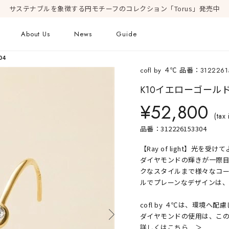
サステナブルを象徴する円モチーフのコレクション「Torus」発売中
About Us
News
Guide
04
cofl by ４℃ 品番：3122261
ピアス
Online Shop
Fashion Jewelry
K10イエローゴール
新着商品
¥52,800
ショッピングガイド
プレゼントガイド
(tax 
FAQ
ジュエリーケア
品番：312226153304
【Ray of light】光
ダイヤモンドの輝きが一際
クなスタイルまで様々なコ
Geometric Form
ルでプレーンなデザインは
cofl by ４℃は、環境
ダイヤモンドの使用は、こ
詳しくはこちら ＞