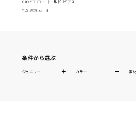
K10イエローゴールド ピアス
カテゴリー
¥52,800(tax in)
素材
プラチ
カラー
イエロ
条件から選ぶ
1月の
誕生石
ジュエリー
カラー
素
7月の
しずく
モチーフ
クロス
クリア
石の色
レッド