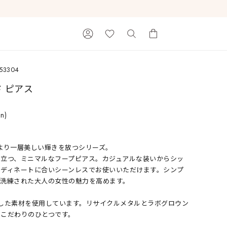
53304
カートに商品がありません。
ド ピアス
in)
を受けてより一層美しい輝きを放つシリーズ。
目立つ、ミニマルなフープピアス。カジュアルな装いからシッ
ーディネートに合いシーンレスでお使いいただけます。シンプ
Ray of Light
、洗練された大人の女性の魅力を高めます。
へ配慮した素材を使用しています。リサイクルメタルとラボグロウン
のこだわりのひとつです。