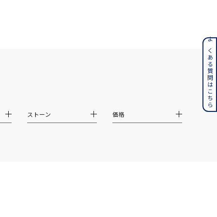
ンレス
よくある質問はこちら
その他
誕生石
6月の誕生石
ストーン
価格
月の誕生石
12月の誕生石
ムーン
フラワー
イエロー
ブラウン