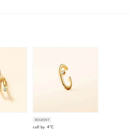
ニン
エレガント
カジュアル
フォーマル
モード
ス
ご褒美
記念日
誕生日
気分転換
デート
ジュエリー
腕周りジュエリー
ペアジュエリー
ベストセレ
ンラインショップ限定
～
～
¥400,00
SOLDOUT
cofl by ４℃