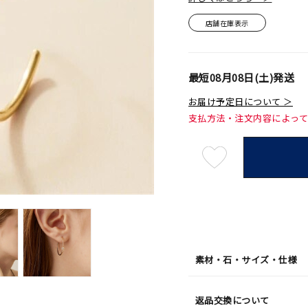
店舗在庫表示
最短
08月08日(土)
発送
お届け予定日について ＞
支払方法・注文内容によっ
最
短
08
月
08
日
(土)
発
送
¥52,
素材・石・サイズ・仕様
返品交換について