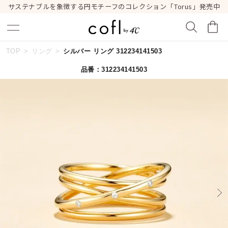
サステナブルを象徴する円モチーフのコレクション「Torus」発売中
TOP
リング
シルバー リング 312234141503
キーワードで検索する
品番：312234141503
人気検索キーワード
#ペア
#ハーフエタニティリング
#エタニティ
#ダイヤモンド ネックレス
#eギフト
ブランド
cofl by ４℃
カテゴリー
すべてのジュエリー