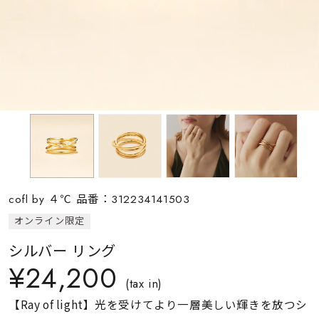
素材
カラー
誕生石
モチーフ
cofl by ４℃ 品番：312234141503
石の色
オンライン限定
シルバー リング
ファッションテイス
¥24,200
ト
(tax in)
【Ray of light】光を受けてより一層美しい輝きを放つシ