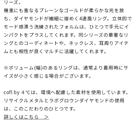
着用シーン
リーズ。
幾重にも重なるプレーンなゴールドが柔らかな光を放
ち、ダイヤモンドが繊細に煌めく4連風リング。立体的で
コレクション
モード感漂う洗練されたフォルムは、ひとつで手元にイ
ンパクトをプラスしてくれます。同シリーズの華奢なリ
レディース
ングとのコーディネートや、ネックレス、耳周りアイテ
～
リングサイズ
ムとも相性が良くマルチに活躍してくれます。
※ボリューム(幅)のあるリングは、通常より着用時にサ
メンズ
～
イズが小さく感じる場合がございます。
リングサイズ
cofl by ４℃は、環境へ配慮した素材を使用しています。
価格
リサイクルメタルとラボグロウンダイヤモンドの使用
¥0
¥400,
は、このこだわりのひとつです。
詳しくはこちら ＞
在庫
在庫ありのみ
すべて表示