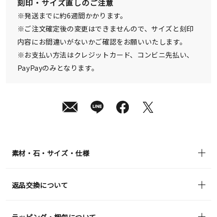
刻印・サイズ直しのご注意
送
¥24,200
※発送までに約6週間かかります。
(tax
in)
※ご注文確定後の変更はできませんので、サイズと刻印
内容にお間違いがないかご確認をお願いいたします。
※お支払い方法はクレジットカード、コンビニ先払い、
PayPayのみとなります。
素材・石・サイズ・仕様
返品交換について
ラッピング・梱包について