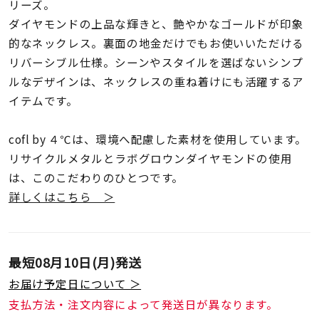
着用シーン
リーズ。
ダイヤモンドの上品な輝きと、艶やかなゴールドが印象
的なネックレス。裏面の地金だけでもお使いいただける
コレクション
リバーシブル仕様。シーンやスタイルを選ばないシンプ
ルなデザインは、ネックレスの重ね着けにも活躍するア
レディース
イテムです。
～
リングサイズ
cofl by ４℃は、環境へ配慮した素材を使用しています。
リサイクルメタルとラボグロウンダイヤモンドの使用
メンズ
～
は、このこだわりのひとつです。
リングサイズ
詳しくはこちら ＞
価格
¥0
¥400,
最短
08月10日(月)
発送
お届け予定日について ＞
在庫
在庫ありのみ
すべて表示
支払方法・注文内容によって発送日が異なります。