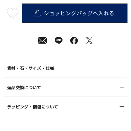
ショッピングバッグへ入れる
最
短
08
月
10
日
(月)
発
送
¥27,500
(tax
in)
素材・石・サイズ・仕様
返品交換について
ラッピング・梱包について