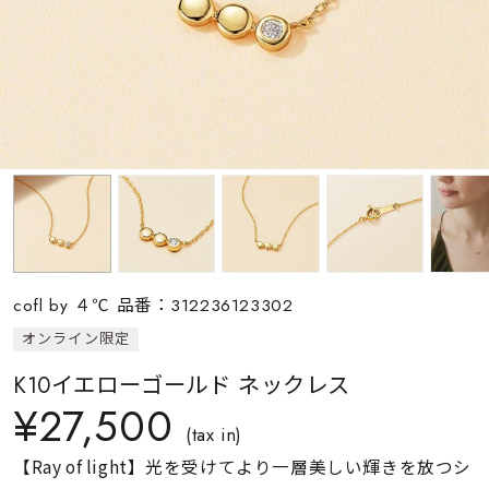
素材
カラー
誕生石
モチーフ
cofl by ４℃ 品番：312236123302
石の色
オンライン限定
K10イエローゴールド ネックレス
ファッションテイス
¥27,500
ト
(tax in)
【Ray of light】光を受けてより一層美しい輝きを放つシ