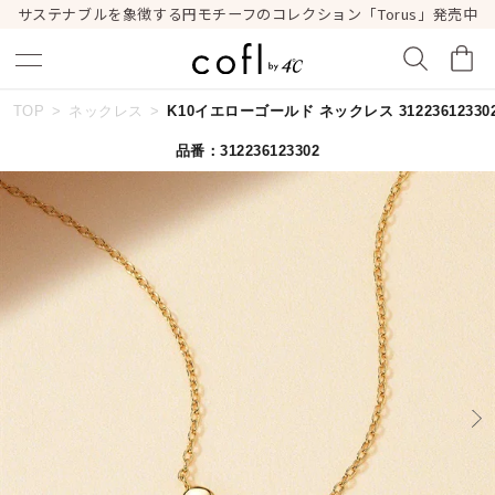
サステナブルを象徴する円モチーフのコレクション「Torus」発売中
TOP
ネックレス
K10イエローゴールド ネックレス 31223612330
キーワードで検索する
品番：312236123302
人気検索キーワード
#summer
#ダイヤモンド ネックレス
#くまのプーさん
#ペア
#エタニティ
ブランド
cofl by ４℃
カテゴリー
すべてのジュエリー