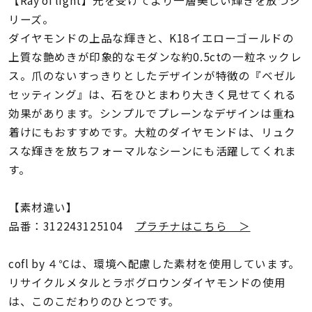
着用シーン
リーズ。
ダイヤモンドの上品な輝きと、K18イエローゴールドの
コレクション
上質な艶めきが印象的なモダンな約0.5ctの一粒ネックレ
ス。爪のないすっきりとしたデザインが特徴の『ベゼル
セッティング』は、石をひとまわり大きく見せてくれる
レディース
～
効果があります。シンプルでプレーンなデザインは重ね
リングサイズ
着けにもおすすめです。大粒のダイヤモンドは、リュク
スな輝きを放ちフォーマルなシーンにも活躍してくれま
メンズ
す。
～
リングサイズ
【素材違い】
品番：312243125104
プラチナはこちら ＞
価格
¥0
¥400,
cofl by ４℃は、環境へ配慮した素材を使用しています。
リサイクルメタルとラボグロウンダイヤモンドの使用
在庫
在庫ありのみ
すべて表示
は、このこだわりのひとつです。