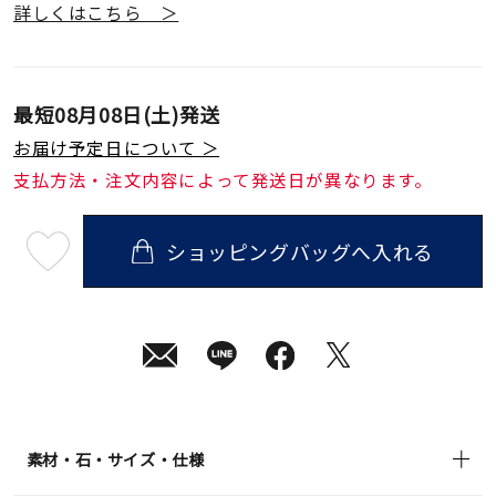
詳しくはこちら ＞
最短
08月08日(土)
発送
お届け予定日について ＞
支払方法・注文内容によって発送日が異なります。
ショッピングバッグへ入れる
最
短
08
月
08
日
(土)
発
送
¥193,600
(tax
in)
素材・石・サイズ・仕様