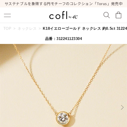
サステナブルを象徴する円モチーフのコレクション「Torus」発売中
TOP
ネックレス
K18イエローゴールド ネックレス 約0.5ct 312241
キーワードで検索する
品番：312241123304
人気検索キーワード
#ペア
#ハーフエタニティリング
#エタニティ
#ダイヤモンド ネックレス
#eギフト
ブランド
cofl by ４℃
カテゴリー
すべてのネックレス