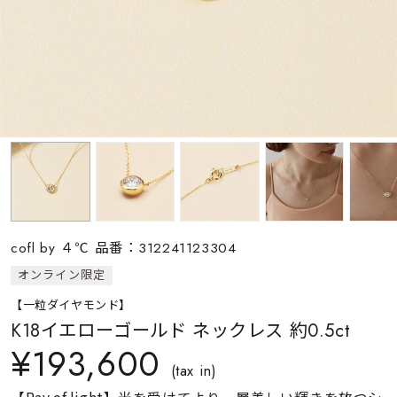
素材
カラー
誕生石
モチーフ
cofl by ４℃ 品番：312241123304
石の色
オンライン限定
【一粒ダイヤモンド】
ファッションテイス
K18イエローゴールド ネックレス 約0.5ct
ト
¥193,600
(tax in)
【Ray of light】光を受けてより一層美しい輝きを放つシ