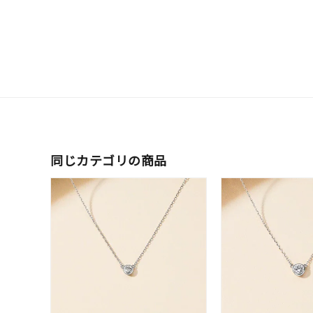
石の色
レッド
ファッションテイスト
フェミ
着用シーン
オフィ
耳周り
コレクション
公式オ
同じカテゴリの商品
レディース
リングサイズ
メンズ
リングサイズ
価格
¥0