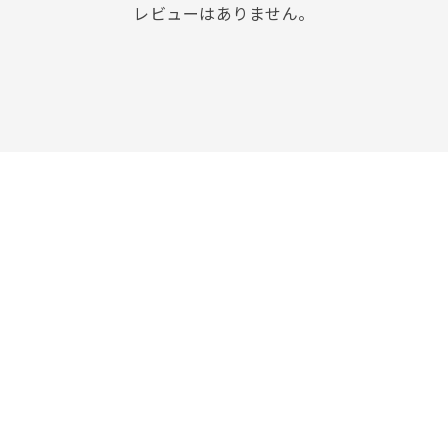
レビューはありません。
r
#ペア
#ダイヤモンド ネックレス
#エタニティ
#くまのプー