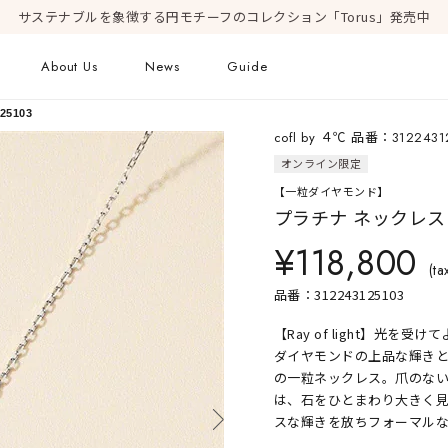
サステナブルを象徴する円モチーフのコレクション「Torus」発売中
About Us
News
Guide
25103
cofl by ４℃ 品番：3122431
ピアス
オンライン限定
Online Shop
Fashion Jewelry
【一粒ダイヤモンド】
新着商品
プラチナ ネックレス 約
ショッピングガイド
プレゼントガイド
¥118,800
FAQ
ジュエリーケア
(ta
品番：312243125103
【Ray of light】光
Geometric Form
ダイヤモンドの上品な輝きと
の一粒ネックレス。爪のな
は、石をひとまわり大きく
スな輝きを放ちフォーマル