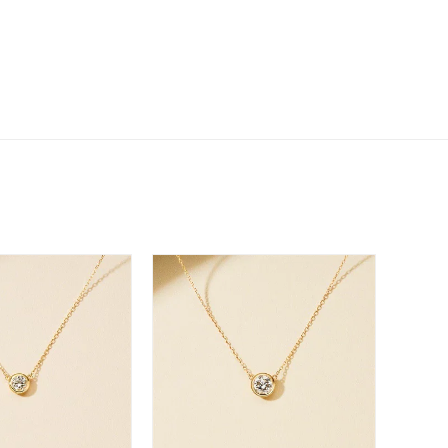
シンプル
ユニセックス
結婚式
推し活
クション
0