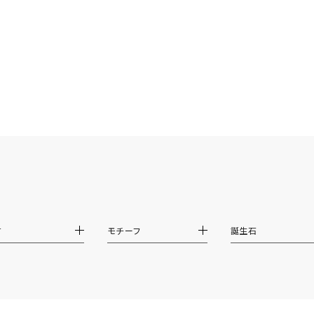
ナ
K18
K10
K7
ゴールド
シルバー
ステ
ーカラー
ピンクカラー
ホワイトカラー
トリプルカラー
誕生石
2月の誕生石
3月の誕生石
4月の誕生石
5月の
誕生石
8月の誕生石
9月の誕生石
10月の誕生石
11
材
モチーフ
誕生石
リセット
絞り込んで検索する
ハート
一粒
三石
パヴェ
ライン
馬蹄
ダブルループ
星座
イニシャル
リボン
その他
ホワイト
ピンク
パープル
ブルー
グリーン