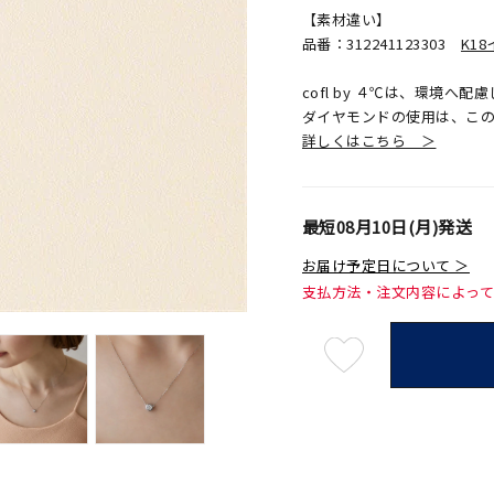
【素材違い】
品番：312241123303
K1
cofl by ４℃は、環境
ダイヤモンドの使用は、こ
詳しくはこちら ＞
最短
08月10日(月)
発送
お届け予定日について ＞
支払方法・注文内容によっ
最
短
08
月
10
日
(月)
発
送
¥118,