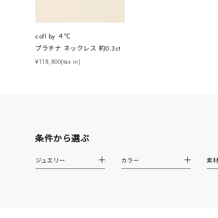
cofl by ４℃
カテゴリー
プラチナ ネックレス 約0.3ct
¥118,800(tax in)
素材
プラチ
カラー
イエロ
1月の
条件から選ぶ
誕生石
7月の
ジュエリー
カラー
素
しずく
モチーフ
クロス
クリア