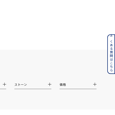
ンレス
よくある質問はこちら
その他
誕生石
6月の誕生石
月の誕生石
12月の誕生石
ストーン
価格
ムーン
フラワー
イエロー
ブラウン