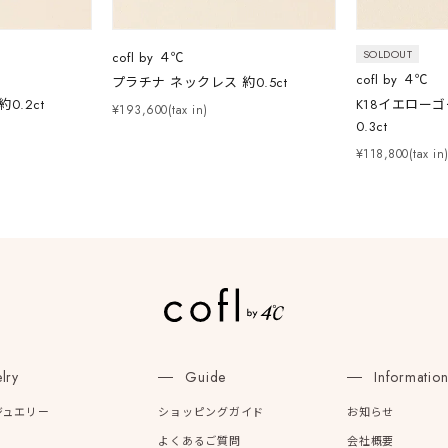
SOLDOUT
cofl by ４℃
庫ありのみ
すべて表示
cofl by ４℃
プラチナ ネックレス 約0.5ct
0.2ct
K18イエロー
¥193,600(tax in)
0.3ct
¥118,800(tax in
lry
Guide
Informatio
ジュエリー
ショッピングガイド
お知らせ
よくあるご質問
会社概要