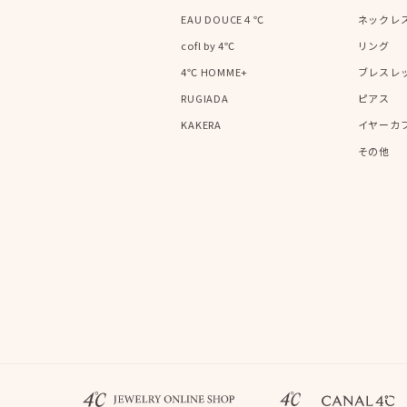
EAU DOUCE４℃
ネックレ
cofl by 4℃
リング
4℃ HOMME+
ブレスレ
RUGIADA
ピアス
KAKERA
イヤーカ
その他