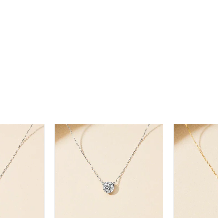
マルチカラー
ニン
エレガント
カジュアル
フォーマル
モード
ス
ご褒美
記念日
誕生日
気分転換
デート
ジュエリー
腕周りジュエリー
ペアジュエリー
ベストセレ
ンラインショップ限定
～
～
¥400,00