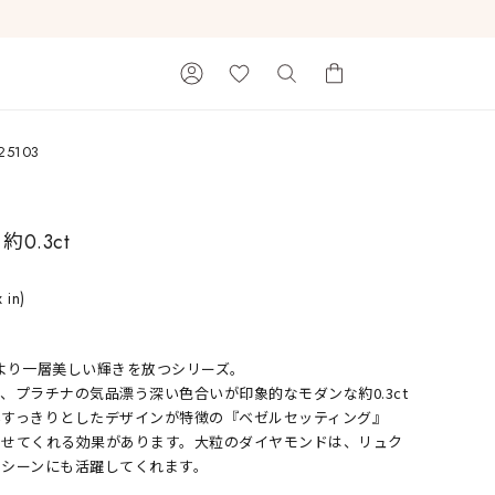
25103
カートに商品がありません。
0.3ct
x in)
を受けてより一層美しい輝きを放つシリーズ。
Ray of Light
、プラチナの気品漂う深い色合いが印象的なモダンな約0.3ct
いすっきりとしたデザインが特徴の『ベゼルセッティング』
見せてくれる効果があります。大粒のダイヤモンドは、リュク
なシーンにも活躍してくれます。