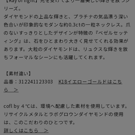
着用シーン
リーズ。
ダイヤモンドの上品な輝きと、プラチナの気品漂う深い
コレクション
色合いが印象的なモダンな約0.3ctの一粒ネックレス。爪
のないすっきりとしたデザインが特徴の『ベゼルセッテ
ィング』は、石をひとまわり大きく見せてくれる効果が
レディース
～
あります。大粒のダイヤモンドは、リュクスな輝きを放
リングサイズ
ちフォーマルなシーンにも活躍してくれます。
メンズ
【素材違い】
～
リングサイズ
品番：312241123303
K18イエローゴールドはこち
ら ＞
価格
¥0
¥400,
cofl by ４℃は、環境へ配慮した素材を使用しています。
リサイクルメタルとラボグロウンダイヤモンドの使用
は、このこだわりのひとつです。
在庫
在庫ありのみ
すべて表示
詳しくはこちら ＞