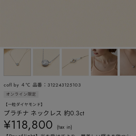
素材
カラー
誕生石
モチーフ
cofl by ４℃ 品番：312243125103
石の色
オンライン限定
【一粒ダイヤモンド】
ファッションテイス
プラチナ ネックレス 約0.3ct
ト
¥118,800
(tax in)
【Ray of light】光を受けてより一層美しい輝きを放つシ