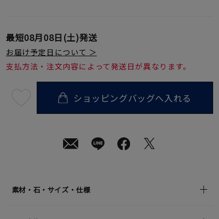
最短
08月08日(土)
発送
お届け予定日について ＞
支払方法・注文内容によって発送日が異なります。
ショッピングバッグへ入れる
最
短
08
月
08
日
(土)
発
送
¥118,800
(tax
in)
素材・石・サイズ・仕様