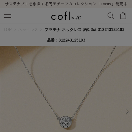
サステナブルを象徴する円モチーフのコレクション「Torus」発売中
TOP
ネックレス
プラチナ ネックレス 約0.3ct 312243125103
キーワードで検索する
品番：312243125103
人気検索キーワード
#ペア
#ハーフエタニティリング
#エタニティ
#ダイヤモンド ネックレス
#eギフト
ブランド
cofl by ４℃
カテゴリー
すべてのネックレス