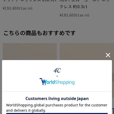
クレス 約0.5ct
¥
193,600
¥
193,600
こちらの商品もおすすめです
cofl by ４℃
cofl by ４℃
プラチナ ピアス 片側約
K18イエローゴールド ピア