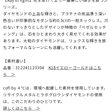
着用シーン
リーズ。
ダイヤモンドの上品な輝きと、プラチナの気品漂う深い
コレクション
色合いが印象的なモダンな約0.5ctの一粒ネックレス。爪
のないすっきりとしたデザインが特徴の『ベゼルセッテ
ィング』は、石をひとまわり大きく見せてくれる効果が
レディース
～
あります。大粒のダイヤモンドは、リュクスな輝きを放
リングサイズ
ちフォーマルなシーンにも活躍してくれます。
メンズ
【素材違い】
～
リングサイズ
品番：312241123304
K18イエローゴールドはこち
ら ＞
価格
¥0
¥400,
cofl by ４℃は、環境へ配慮した素材を使用しています。
リサイクルメタルとラボグロウンダイヤモンドの使用
は、このこだわりのひとつです。
在庫
在庫ありのみ
すべて表示
詳しくはこちら ＞