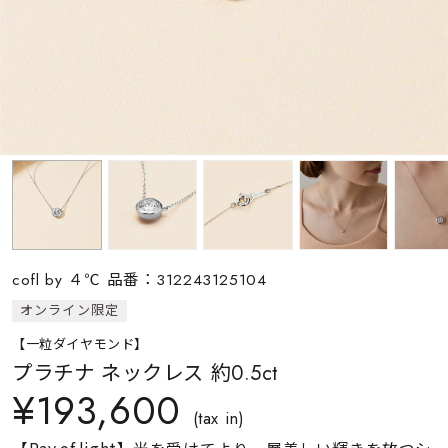
素材
カラー
誕生石
モチーフ
cofl by ４℃ 品番：312243125104
石の色
オンライン限定
【一粒ダイヤモンド】
ファッションテイス
プラチナ ネックレス 約0.5ct
ト
¥193,600
(tax in)
【Ray of light】光を受けてより一層美しい輝きを放つシ