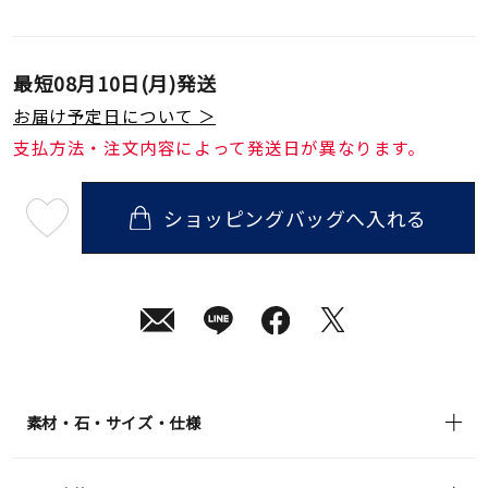
最短
08月10日(月)
発送
お届け予定日について ＞
支払方法・注文内容によって発送日が異なります。
ショッピングバッグへ入れる
最
短
08
月
10
日
(月)
発
送
¥193,600
(tax
in)
素材・石・サイズ・仕様