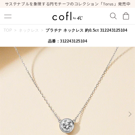
サステナブルを象徴する円モチーフのコレクション「Torus」発売中
TOP
ネックレス
プラチナ ネックレス 約0.5ct 312243125104
キーワードで検索する
品番：312243125104
人気検索キーワード
#summer
#ダイヤモンド ネックレス
#くまのプーさん
#ペア
#エタニティ
ブランド
cofl by ４℃
カテゴリー
すべてのジュエリー