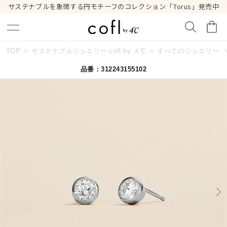
サステナブルを象徴する円モチーフのコレクション「Torus」発売中
TOP
サステナブルジュエリー cofl by ４℃
すべてのジュエリー
キーワードで検索する
品番：312243155102
人気検索キーワード
#summer
#ダイヤモンド ネックレス
#くまのプーさん
#ペア
#エタニティ
ブランド
cofl by ４℃
カテゴリー
すべてのジュエリー