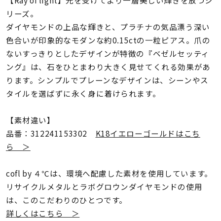
着用シーン
リーズ。
ダイヤモンドの上品な輝きと、プラチナの気品漂う深い
コレクション
色合いが印象的なモダンな約0.15ctの一粒ピアス。爪の
ないすっきりとしたデザインが特徴の『ベゼルセッティ
ング』は、石をひとまわり大きく見せてくれる効果があ
レディース
～
ります。シンプルでプレーンなデザインは、シーンやス
リングサイズ
タイルを選ばずに永く身に着けられます。
メンズ
【素材違い】
～
リングサイズ
品番：312241153302
K18イエローゴールドはこち
ら ＞
価格
¥0
¥400,
cofl by ４℃は、環境へ配慮した素材を使用しています。
リサイクルメタルとラボグロウンダイヤモンドの使用
は、このこだわりのひとつです。
在庫
在庫ありのみ
すべて表示
詳しくはこちら ＞