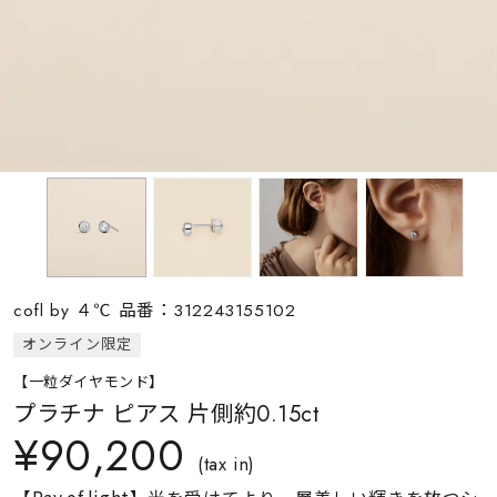
素材
カラー
誕生石
モチーフ
cofl by ４℃ 品番：312243155102
石の色
オンライン限定
【一粒ダイヤモンド】
ファッションテイス
プラチナ ピアス 片側約0.15ct
ト
¥90,200
(tax in)
【Ray of light】光を受けてより一層美しい輝きを放つシ