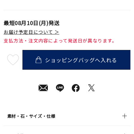
最短
08月10日(月)
発送
お届け予定日について ＞
支払方法・注文内容によって発送日が異なります。
ショッピングバッグへ入れる
最
短
08
月
10
日
(月)
発
送
¥90,200
(tax
in)
素材・石・サイズ・仕様