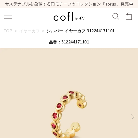
サステナブルを象徴する円モチーフのコレクション「Torus」発売中
TOP
イヤーカフ
シルバー イヤーカフ 312244171101
キーワードで検索する
品番：312244171101
人気検索キーワード
#summer
#ダイヤモンド ネックレス
#くまのプーさん
#エタニティ
#ジュエリー
ブランド
cofl by ４℃
カテゴリー
すべてのジュエリー