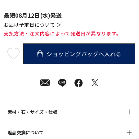
最短
08月12日(水)
発送
お届け予定日について ＞
支払方法・注文内容によって発送日が異なります。
ショッピングバッグへ入れる
最
短
08
月
12
日
(水)
発
送
¥15,400
(tax
in)
素材・石・サイズ・仕様
返品交換について