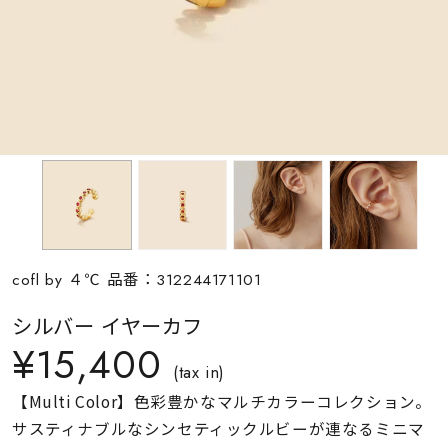
素材
カラー
誕生石
モチーフ
cofl by ４℃ 品番：312244171101
石の色
シルバー イヤーカフ
¥15,400
ファッションテイス
(tax in)
ト
【Multi Color】色彩豊かなマルチカラーコレクション。
サスティナブルなシンセティックルビーが連なるミニマ