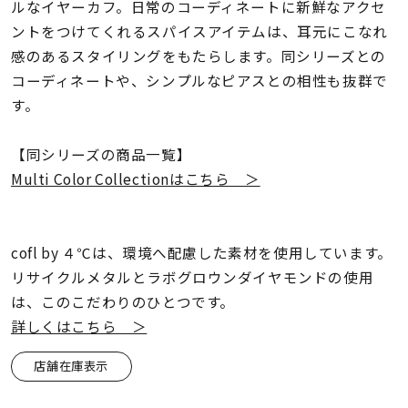
着用シーン
ルなイヤーカフ。日常のコーディネートに新鮮なアクセ
ントをつけてくれるスパイスアイテムは、耳元にこなれ
感のあるスタイリングをもたらします。同シリーズとの
コレクション
コーディネートや、シンプルなピアスとの相性も抜群で
す。
レディース
～
リングサイズ
【同シリーズの商品一覧】
Multi Color Collectionはこちら ＞
メンズ
～
リングサイズ
cofl by ４℃は、環境へ配慮した素材を使用しています。
リサイクルメタルとラボグロウンダイヤモンドの使用
価格
は、このこだわりのひとつです。
¥0
¥400,
詳しくはこちら ＞
店舗在庫表示
在庫
在庫ありのみ
すべて表示