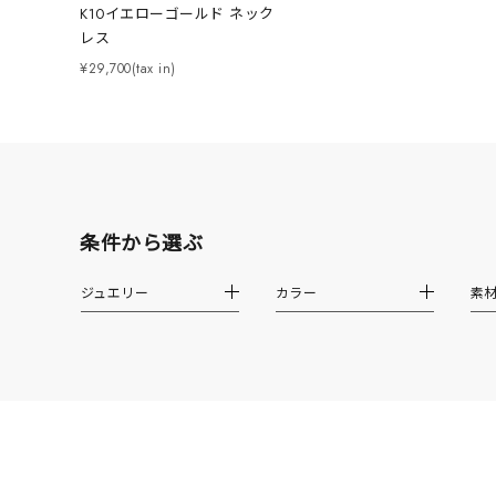
K10イエローゴールド ネック
カテゴリー
レス
¥29,700(tax in)
素材
プラチ
カラー
イエロ
条件から選ぶ
1月の
誕生石
7月の
ジュエリー
カラー
素
しずく
モチーフ
クロス
クリア
石の色
レッド