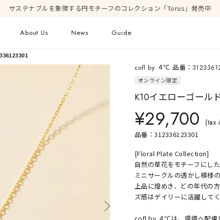
サステナブルを象徴する円モチーフのコレクション「Torus」発売中
About Us
News
Guide
6123301
cofl by ４℃ 品番：3123361
ピアス
オンライン限定
Online Shop
Fashion Jewelry
K10イエローゴール
新着商品
ショッピングガイド
プレゼントガイド
¥29,700
(tax 
FAQ
ジュエリーケア
品番：312336123301
[Floral Plate Collection]
自然の草花をモチーフにし
Geometric Form
ミニサークルの透かし模様
上品に煌めき、どの年代の
ズ感はデイリーに活躍して
cofl by ４℃は、環境