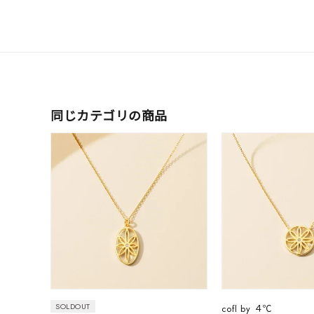
ファッションテイスト
フェミ
着用シーン
オフィ
耳周り
同じカテゴリの商品
コレクション
公式オ
レディース
リングサイズ
メンズ
リングサイズ
価格
¥0
SOLDOUT
cofl by ４℃