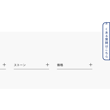
ンレス
よくある質問はこちら
その他
誕生石
6月の誕生石
月の誕生石
12月の誕生石
ストーン
価格
ムーン
フラワー
イエロー
ブラウン