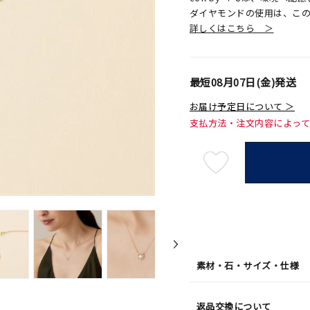
ダイヤモンドの使用は、こ
詳しくはこちら ＞
最短
08月07日(金)
発送
お届け予定日について ＞
支払方法・注文内容によっ
最
短
08
月
07
日
(金)
発
送
¥29,
素材・石・サイズ・仕様
返品交換について