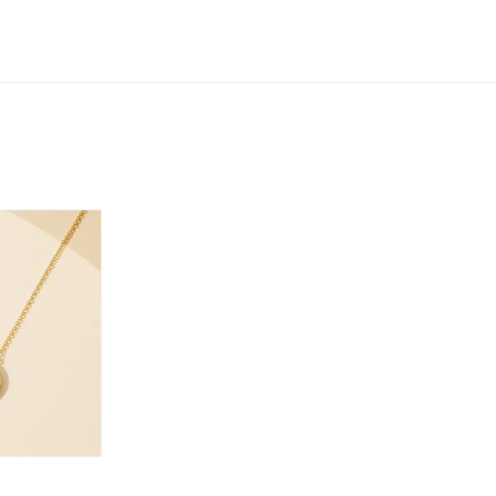
ニン
エレガント
カジュアル
フォーマル
モード
ス
ご褒美
記念日
誕生日
気分転換
デート
ジュエリー
腕周りジュエリー
ペアジュエリー
ベストセレ
ンラインショップ限定
～
～
¥400,00