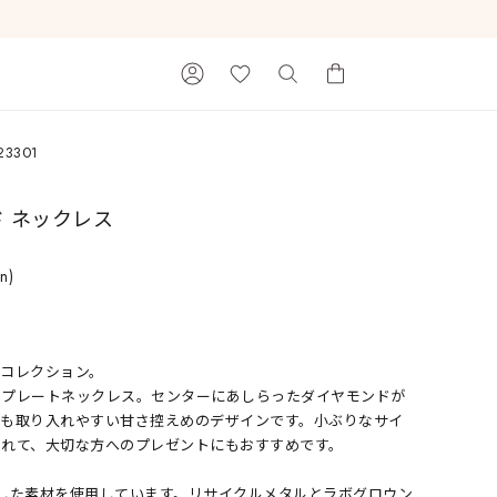
23301
カートに商品がありません。
ド ネックレス
in)
たコレクション。
Ray of Light
のプレートネックレス。センターにあしらったダイヤモンドが
方も取り入れやすい甘さ控えめのデザインです。小ぶりなサイ
くれて、大切な方へのプレゼントにもおすすめです。
へ配慮した素材を使用しています。リサイクルメタルとラボグロウン