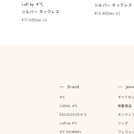
cofl by ４℃
シルバー ネックレス
在庫
在
シルバー ネックレス
¥15,400(tax in)
¥17,600(tax in)
Brand
Jewe
4℃
すべての
CANAL 4℃
新着商品
EAU DOUCE４℃
ネックレ
cofl by 4℃
リング
4℃ HOMME+
ブレスレ