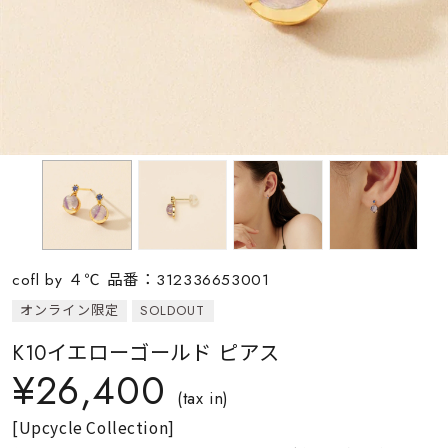
素材
カラー
誕生石
モチーフ
cofl by ４℃ 品番：312336653001
石の色
オンライン限定
SOLDOUT
K10イエローゴールド ピアス
ファッションテイス
¥26,400
ト
(tax in)
[Upcycle Collection]