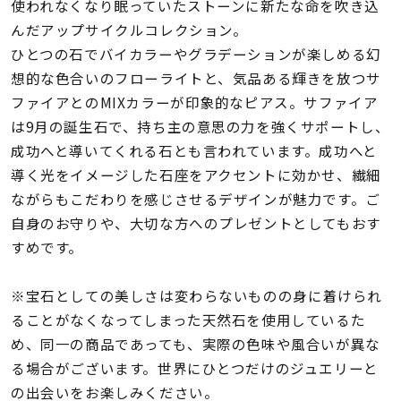
着用シーン
使われなくなり眠っていたストーンに新たな命を吹き込
んだアップサイクルコレクション。
ひとつの石でバイカラーやグラデーションが楽しめる幻
コレクション
想的な色合いのフローライトと、気品ある輝きを放つサ
ファイアとのMIXカラーが印象的なピアス。サファイア
レディース
は9月の誕生石で、持ち主の意思の力を強くサポートし、
～
リングサイズ
成功へと導いてくれる石とも言われています。成功へと
導く光をイメージした石座をアクセントに効かせ、繊細
ながらもこだわりを感じさせるデザインが魅力です。ご
メンズ
～
自身のお守りや、大切な方へのプレゼントとしてもおす
リングサイズ
すめです。
価格
※宝石としての美しさは変わらないものの身に着けられ
¥0
¥400,
ることがなくなってしまった天然石を使用しているた
め、同一の商品であっても、実際の色味や風合いが異な
在庫
る場合がございます。世界にひとつだけのジュエリーと
在庫ありのみ
すべて表示
の出会いをお楽しみください。