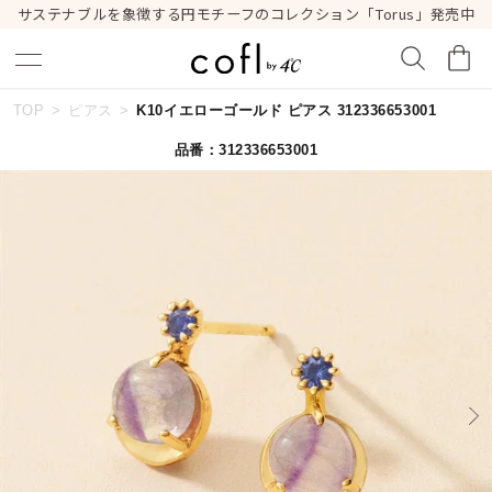
サステナブルを象徴する円モチーフのコレクション「Torus」発売中
TOP
ピアス
K10イエローゴールド ピアス 312336653001
キーワードで検索する
品番：312336653001
人気検索キーワード
#ペア
#ハーフエタニティリング
#エタニティ
#ダイヤモンド ネックレス
#eギフト
ブランド
cofl by ４℃
カテゴリー
すべてのジュエリー