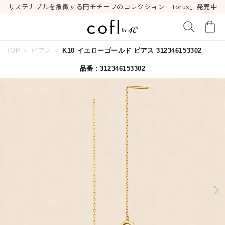
サステナブルを象徴する円モチーフのコレクション「Torus」発売中
TOP
ピアス
K10 イエローゴールド ピアス 312346153302
キーワードで検索する
品番：312346153302
人気検索キーワード
#ペア
#ハーフエタニティリング
#エタニティ
#ダイヤモンド ネックレス
#eギフト
ブランド
cofl by ４℃
カテゴリー
すべてのピアス