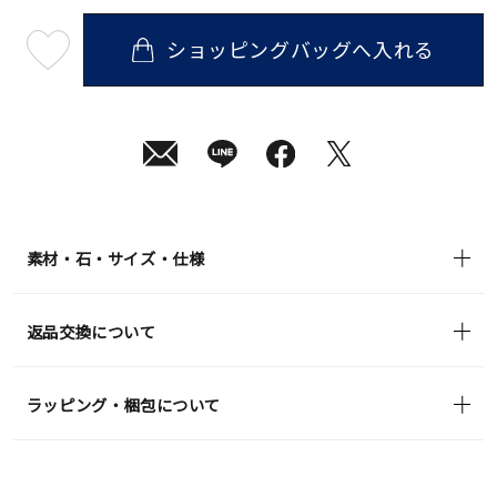
ショッピングバッグへ入れる
最
短
08
月
08
日
(土)
発
送
¥35,200
(tax
in)
素材・石・サイズ・仕様
返品交換について
ラッピング・梱包について