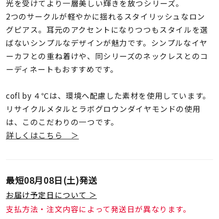
着用シーン
光を受けてより一層美しい輝きを放つシリーズ。
2つのサークルが軽やかに揺れるスタイリッシュなロン
グピアス。耳元のアクセントになりつつもスタイルを選
コレクション
ばないシンプルなデザインが魅力です。シンプルなイヤ
ーカフとの重ね着けや、同シリーズのネックレスとのコ
レディース
ーディネートもおすすめです。
～
リングサイズ
cofl by ４℃は、環境へ配慮した素材を使用しています。
リサイクルメタルとラボグロウンダイヤモンドの使用
メンズ
～
は、このこだわりの一つです。
リングサイズ
詳しくはこちら ＞
価格
¥0
¥400,
最短
08月08日(土)
発送
お届け予定日について ＞
在庫
在庫ありのみ
すべて表示
支払方法・注文内容によって発送日が異なります。