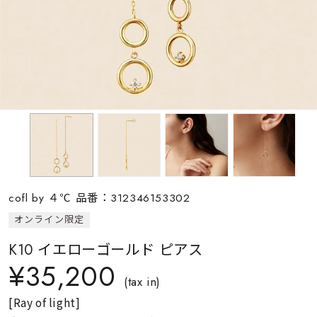
素材
カラー
誕生石
モチーフ
cofl by ４℃ 品番：312346153302
石の色
オンライン限定
K10 イエローゴールド ピアス
ファッションテイス
¥35,200
ト
(tax in)
[Ray of light]