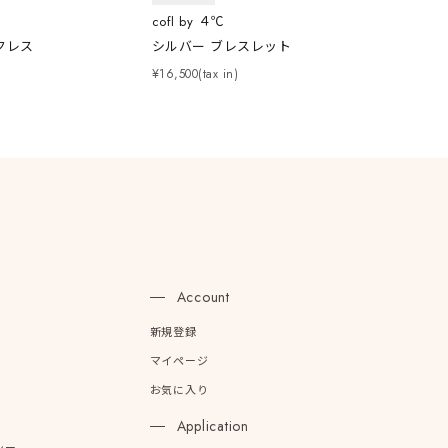
cofl by ４℃
クレス
シルバー ブレスレット
¥16,500(tax in)
n
Account
新規登録
マイページ
お気に入り
Application
シー