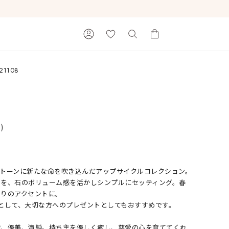
21108
カートに商品がありません。
n)
ストーンに新たな命を吹き込んだアップサイクルコレクション。
Ray of Light
トを、石のボリューム感を活かしシンプルにセッティング。春
周りのアクセントに。
として、大切な方へのプレゼントとしてもおすすめです。
情、優美、清純。持ち主を優しく癒し、慈愛の心を育ててくれ