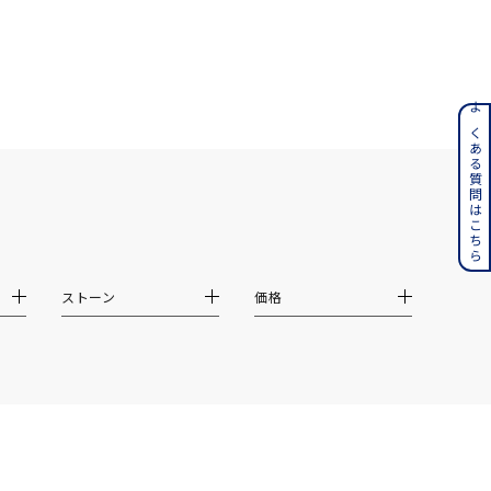
ンレス
よくある質問はこちら
その他
誕生石
6月の誕生石
月の誕生石
12月の誕生石
ストーン
価格
ムーン
フラワー
イエロー
ブラウン