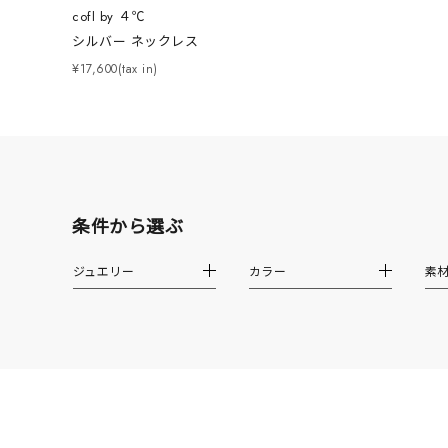
cofl by ４℃
カテゴリー
シルバー ネックレス
¥17,600(tax in)
素材
プラチ
カラー
イエロ
条件から選ぶ
1月の
誕生石
7月の
ジュエリー
カラー
素
しずく
モチーフ
クロス
クリア
石の色
レッド