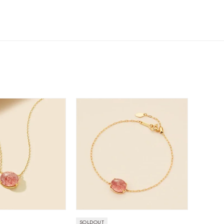
シンプル
ユニセックス
結婚式
推し活
クション
0
SOLDOUT