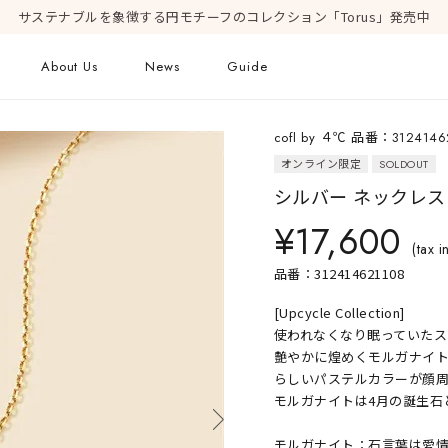
サステナブルを象徴する円モチーフのコレクション「Torus」発売中
About Us
News
Guide
cofl by ４℃ 品番：3124146
ピアス
オンライン限定
SOLDOUT
Online Shop
Fashion Jewelry
シルバー ネックレス
新着商品
ショッピングガイド
プレゼントガイド
¥17,600
(tax i
FAQ
ジュエリーケア
品番：312414621108
[Upcycle Collection]
使われなくなり眠っていた
Geometric Form
艶やかに煌めくモルガナイ
らしいパステルカラーが顔
モルガナイトは4月の誕生石
モルガナイト：石言葉は愛