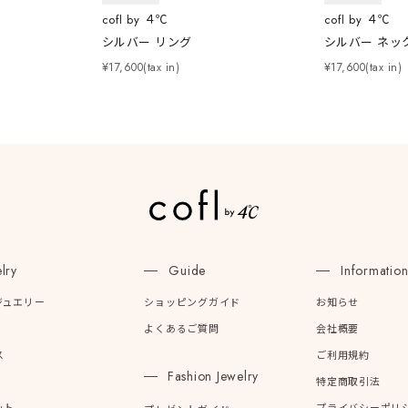
cofl by ４℃
cofl by ４℃
庫ありのみ
すべて表示
シルバー リング
シルバー ネッ
¥17,600(tax in)
¥17,600(tax in)
lry
Guide
Informatio
ジュエリー
ショッピングガイド
お知らせ
よくあるご質問
会社概要
ス
ご利用規約
Fashion Jewelry
特定商取引法
ット
プライバシーポリ