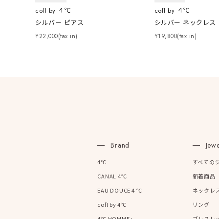
cofl by ４℃
cofl by ４℃
在庫
在
シルバー ピアス
シルバー ネックレス
¥22,000(tax in)
¥19,800(tax in)
Brand
Jewe
4℃
すべての
CANAL 4℃
新着商品
EAU DOUCE４℃
ネックレ
cofl by 4℃
リング
4℃ HOMME+
ブレスレ