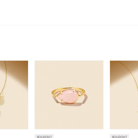
ニン
エレガント
カジュアル
フォーマル
モード
ス
ご褒美
記念日
誕生日
気分転換
デート
ジュエリー
腕周りジュエリー
ペアジュエリー
ベストセレ
ンラインショップ限定
～
～
¥400,00
SOLDOUT
SOLDOUT