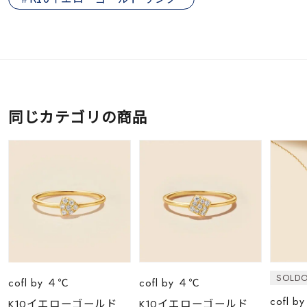
同じカテゴリの商品
SOLD
cofl by ４℃
cofl by ４℃
cofl b
K10イエローゴールド
K10イエローゴールド