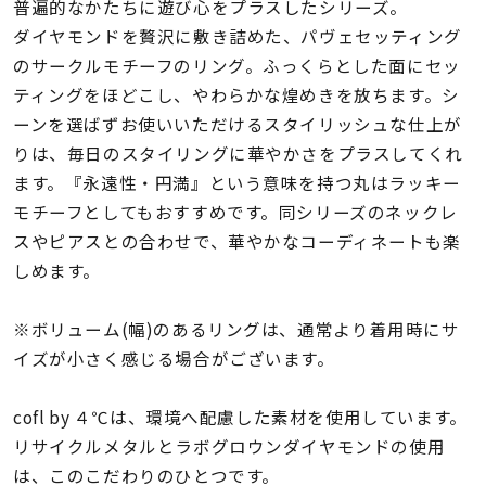
着用シーン
普遍的なかたちに遊び心をプラスしたシリーズ。
ダイヤモンドを贅沢に敷き詰めた、パヴェセッティング
のサークルモチーフのリング。ふっくらとした面にセッ
コレクション
ティングをほどこし、やわらかな煌めきを放ちます。シ
ーンを選ばずお使いいただけるスタイリッシュな仕上が
レディース
りは、毎日のスタイリングに華やかさをプラスしてくれ
～
リングサイズ
ます。『永遠性・円満』という意味を持つ丸はラッキー
モチーフとしてもおすすめです。同シリーズのネックレ
スやピアスとの合わせで、華やかなコーディネートも楽
メンズ
～
しめます。
リングサイズ
※ボリューム(幅)のあるリングは、通常より着用時にサ
価格
イズが小さく感じる場合がございます。
¥0
¥400,
cofl by ４℃は、環境へ配慮した素材を使用しています。
在庫
リサイクルメタルとラボグロウンダイヤモンドの使用
在庫ありのみ
すべて表示
は、このこだわりのひとつです。