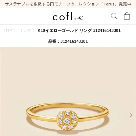
サステナブルを象徴する円モチーフのコレクション「Torus」発売中
TOP
リング
K10イエローゴールド リング 312416143301
キーワードで検索する
品番：312416143301
人気検索キーワード
#ペア
#ハーフエタニティリング
#エタニティ
#ダイヤモンド ネックレス
#eギフト
ブランド
cofl by ４℃
カテゴリー
すべてのリング