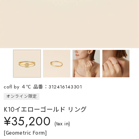
素材
カラー
誕生石
モチーフ
cofl by ４℃ 品番：312416143301
石の色
オンライン限定
K10イエローゴールド リング
ファッションテイス
¥35,200
ト
(tax in)
[Geometric Form]