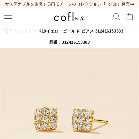
サステナブルを象徴する円モチーフのコレクション「Torus」発売中
TOP
ピアス
K10イエローゴールド ピアス 312416153303
キーワードで検索する
品番：312416153303
人気検索キーワード
#ペア
#eギフト
#ハーフエタニティリング
#刻印可
#メンズ ネックレス
ブランド
cofl by ４℃
カテゴリー
すべてのジュエリー