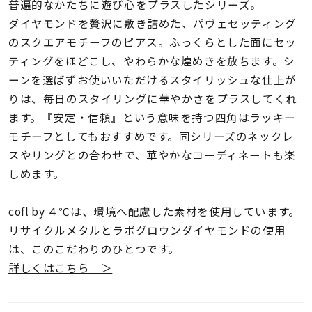
着用シーン
普遍的なかたちに遊び心をプラスしたシリーズ。
ダイヤモンドを贅沢に敷き詰めた、パヴェセッティング
のスクエアモチーフのピアス。ふっくらとした面にセッ
コレクション
ティングをほどこし、やわらかな煌めきを放ちます。シ
ーンを選ばずお使いいただけるスタイリッシュな仕上が
レディース
りは、毎日のスタイリングに華やかさをプラスしてくれ
～
リングサイズ
ます。『安定・信頼』という意味を持つ四角はラッキー
モチーフとしてもおすすめです。同シリーズのネックレ
スやリングとの合わせで、華やかなコーディネートも楽
メンズ
～
しめます。
リングサイズ
cofl by ４℃は、環境へ配慮した素材を使用しています。
価格
リサイクルメタルとラボグロウンダイヤモンドの使用
¥0
¥400,
は、このこだわりのひとつです。
詳しくはこちら ＞
在庫
在庫ありのみ
すべて表示