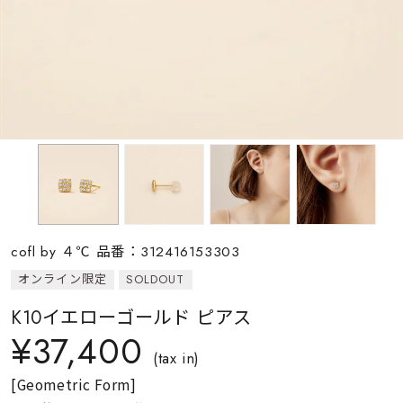
素材
カラー
誕生石
モチーフ
cofl by ４℃ 品番：312416153303
石の色
オンライン限定
SOLDOUT
K10イエローゴールド ピアス
ファッションテイス
¥37,400
ト
(tax in)
[Geometric Form]