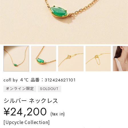
素材
カラー
誕生石
モチーフ
cofl by ４℃ 品番：312424621101
石の色
オンライン限定
SOLDOUT
シルバー ネックレス
ファッションテイス
¥24,200
ト
(tax in)
[Upcycle Collection]