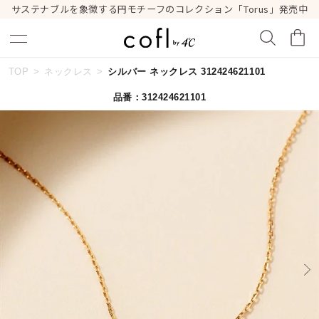
サステナブルを象徴する円モチーフのコレクション「Torus」発売中
TOP
ネックレス
シルバー ネックレス 312424621101
キーワードで検索する
品番：312424621101
人気検索キーワード
#ペア
#ハーフエタニティリング
#エタニティ
#ダイヤモンド ネックレス
#eギフト
ブランド
cofl by ４℃
カテゴリー
すべてのジュエリー