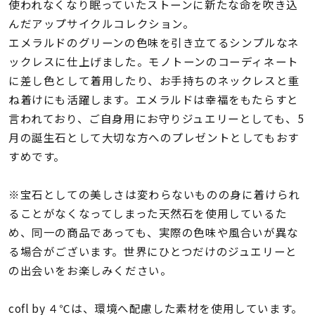
着用シーン
使われなくなり眠っていたストーンに新たな命を吹き込
んだアップサイクルコレクション。
エメラルドのグリーンの色味を引き立てるシンプルなネ
コレクション
ックレスに仕上げました。モノトーンのコーディネート
に差し色として着用したり、お手持ちのネックレスと重
レディース
ね着けにも活躍します。エメラルドは幸福をもたらすと
～
リングサイズ
言われており、ご自身用にお守りジュエリーとしても、5
月の誕生石として大切な方へのプレゼントとしてもおす
すめです。
メンズ
～
リングサイズ
※宝石としての美しさは変わらないものの身に着けられ
ることがなくなってしまった天然石を使用しているた
価格
め、同一の商品であっても、実際の色味や風合いが異な
¥0
¥400,
る場合がございます。世界にひとつだけのジュエリーと
の出会いをお楽しみください。
在庫
在庫ありのみ
すべて表示
cofl by ４℃は、環境へ配慮した素材を使用しています。