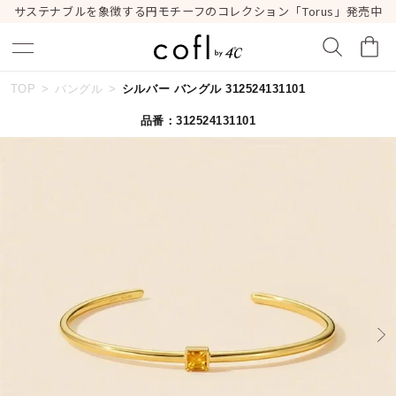
サステナブルを象徴する円モチーフのコレクション「Torus」発売中
TOP
バングル
シルバー バングル 312524131101
キーワードで検索する
品番：312524131101
人気検索キーワード
#ペア
#eギフト
#ハーフエタニティリング
#刻印可
#メンズ ネックレス
ブランド
cofl by ４℃
カテゴリー
すべてのジュエリー