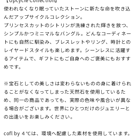
着用シーン
使われなくなり眠っていたストーンに新たな命を吹き込
んだアップサイクルコレクション。
コレクション
プリンセスカットのシトリンが洗練された輝きを放つ、
シンプルかつミニマルなバングル。どんなコーディネー
トにも自然に馴染み、ブレスレットやリング、時計との
レディース
～
レイヤードスタイルも楽しめます。シーンレスに活躍す
リングサイズ
るアイテムで、ギフトにもご自身へのご褒美にもおすす
めです。
メンズ
～
リングサイズ
※宝石としての美しさは変わらないものの身に着けられ
ることがなくなってしまった天然石を使用しているた
め、同一の商品であっても、実際の色味や風合いが異な
価格
¥0
¥400,
る場合がございます。世界にひとつだけのジュエリーと
の出逢いをお楽しみください。
在庫
在庫ありのみ
すべて表示
cofl by ４℃は、環境へ配慮した素材を使用しています。