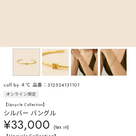
素材
カラー
誕生石
モチーフ
cofl by ４℃ 品番：312524131101
石の色
オンライン限定
【Upcycle Collection】
ファッションテイス
シルバー バングル
ト
¥33,000
(tax in)
【Upcycle Collection】