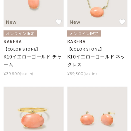
素材
K10
New
New
カラー
オンライン限定
オンライン限定
KAKERA
KAKERA
誕生石
【COLOR STONE】
【COLOR STONE】
K10イエローゴールド チャ
K10イエローゴールド ネッ
ーム
クレス
モチーフ
¥39,600(tax in)
¥69,300(tax in)
石の色
ファッションテイス
ト