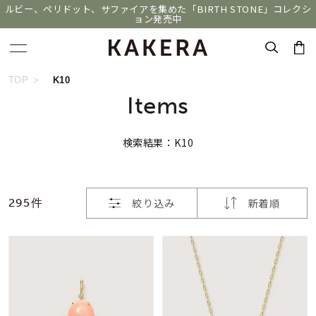
ルビー、ペリドット、サファイアを集めた「BIRTH STONE」コレクシ
ョン発売中
おすすめ順
キーワードで検索する
TOP
K10
Items
価格が安い
人気検索キーワード
検索結果：K10
価格が高い
#summer
#ダイヤモンド ネックレス
新着順
#くまのプーさん
#ペア
#エタニティ
絞り込み
新着順
295件
お気に入り登録数
ブランド
KAKERA
カテゴリー
すべてのジュエリー
並び替え