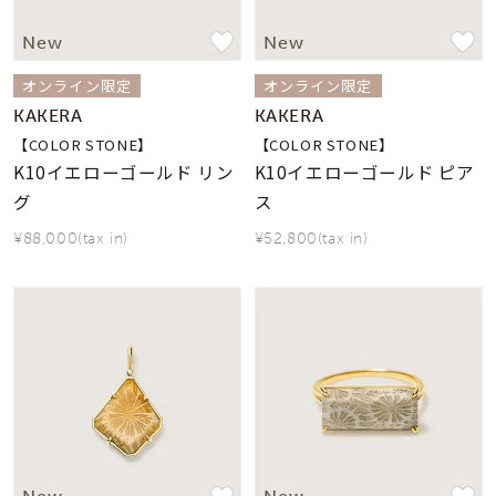
着用シーン
New
New
コレクション
オンライン限定
オンライン限定
KAKERA
KAKERA
【COLOR STONE】
【COLOR STONE】
レディース
～
K10イエローゴールド リン
K10イエローゴールド ピア
リングサイズ
グ
ス
¥88,000(tax in)
¥52,800(tax in)
メンズ
～
リングサイズ
価格
¥0
¥400,
在庫
在庫ありのみ
すべて表示