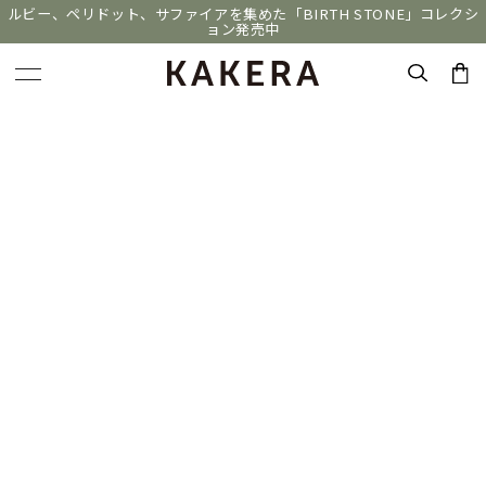
ルビー、ペリドット、サファイアを集めた「BIRTH STONE」コレクシ
ョン発売中
キーワードで検索する
人気検索キーワード
#ペア
#ハーフエタニティリング
#エタニティ
#ダイヤモンド ネックレス
#eギフト
ブランド
KAKERA
カテゴリー
ブレスレット