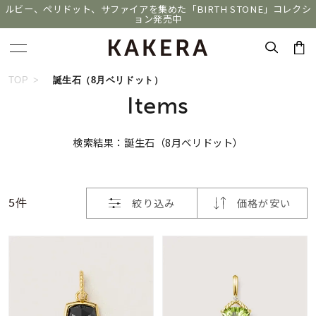
ルビー、ペリドット、サファイアを集めた「BIRTH STONE」コレクシ
ョン発売中
おすすめ順
キーワードで検索する
TOP
誕生石（8月ベリドット）
Items
価格が安い
人気検索キーワード
検索結果：誕生石（8月ベリドット）
価格が高い
#ペア
#ハーフエタニティリング
#エタニティ
新着順
#ダイヤモンド ネックレス
#eギフト
絞り込み
価格が安い
5件
お気に入り登録数
ブランド
KAKERA
カテゴリー
すべてのジュエリー
並び替え