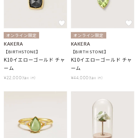
素材
カラー
オンライン限定
オンライン限定
KAKERA
KAKERA
誕生石
【BIRTHSTONE】
【BIRTH STONE】
8月の誕生石
K10イエローゴールド チャ
K10イエローゴールド チャ
ーム
ーム
モチーフ
¥22,000(tax in)
¥44,000(tax in)
石の色
ファッションテイス
ト