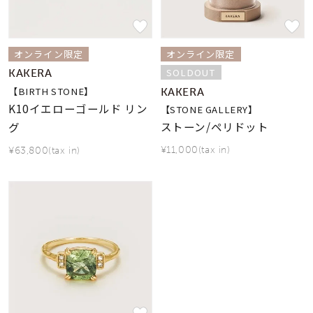
着用シーン
コレクション
オンライン限定
オンライン限定
SOLDOUT
KAKERA
【BIRTH STONE】
KAKERA
レディース
～
K10イエローゴールド リン
【STONE GALLERY】
リングサイズ
ストーン/ペリドット
グ
¥11,000(tax in)
¥63,800(tax in)
メンズ
～
リングサイズ
価格
¥0
¥400,
在庫
在庫ありのみ
すべて表示