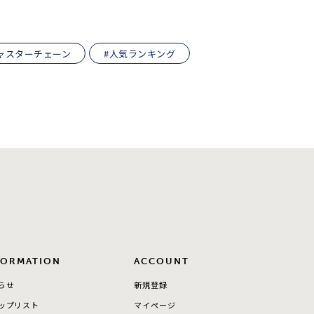
シンプル
ユニセックス
ャスターチェーン
#人気ランキング
結婚式
推し活
クション
FORMATION
ACCOUNT
0
らせ
新規登録
ップリスト
マイページ