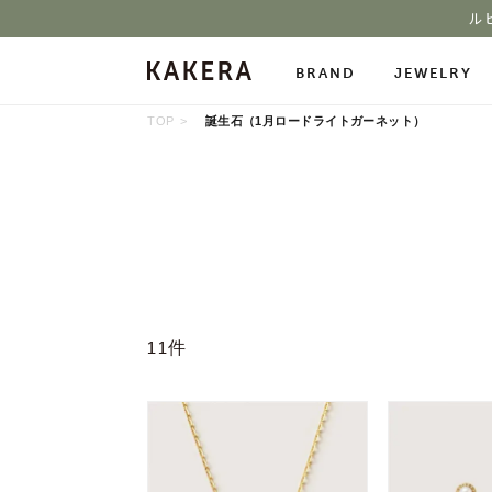
ル
BRAND
JEWELRY
TOP
誕生石（1月ロードライトガーネット）
All Jewelry
Necklace
Neckl
Pierced Earrings
Ring
Char
Ear Cuff
Bracelet
Bang
Stone Gallery
11件