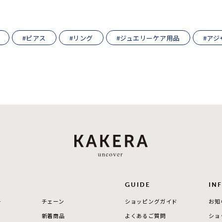
ニン
エレガント
カジュアル
フォーマル
モード
#ピアス
#リング
#ジュエリーケア用品
#アジ
ス
ご褒美
記念日
誕生日
気分転換
デート
ジュエリー
腕周りジュエリー
ペアジュエリー
ベストセレ
ンラインショップ限定
～
～
GUIDE
IN
¥400,00
ー
チェーン
ショッピングガイド
お知
新着商品
よくあるご質問
ショ