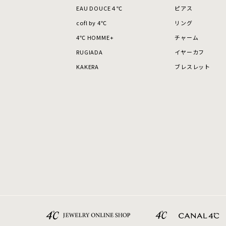
EAU DOUCE４℃
ピアス
在庫
在
cofl by 4℃
リング
4℃ HOMME+
チャーム
RUGIADA
イヤーカフ
KAKERA
ブレスレット