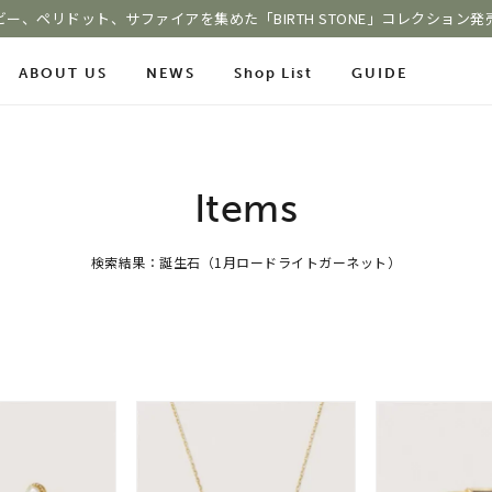
ビー、ペリドット、サファイアを集めた「BIRTH STONE」コレクション発
ABOUT US
NEWS
Shop List
GUIDE
ace Chain
Online Shop
Fashion Jewelry
Items
m
ショッピングガイド
プレゼントガイド
le
検索結果：誕生石（1月ロードライトガーネット）
よくあるご質問
ジュエリーケア
COLOR STONE