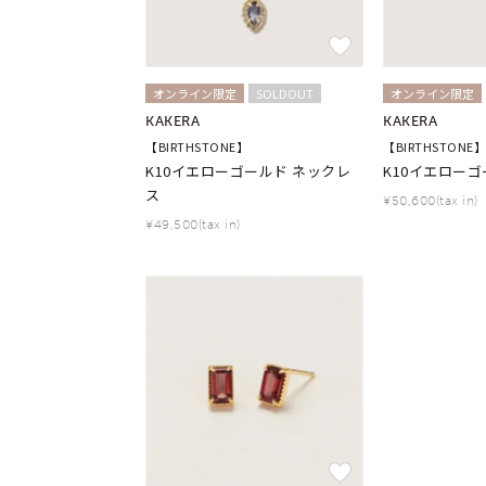
オンライン限定
SOLDOUT
オンライン限定
KAKERA
KAKERA
【BIRTHSTONE】
【BIRTHSTONE】
K10イエローゴールド ネックレ
K10イエローゴ
おすすめ順
ス
価格が安い
¥50,600(tax in)
価格が高い
¥49,500(tax in)
新着順
お気に入り登録数
人気検索キーワード
#ペア
ブランド