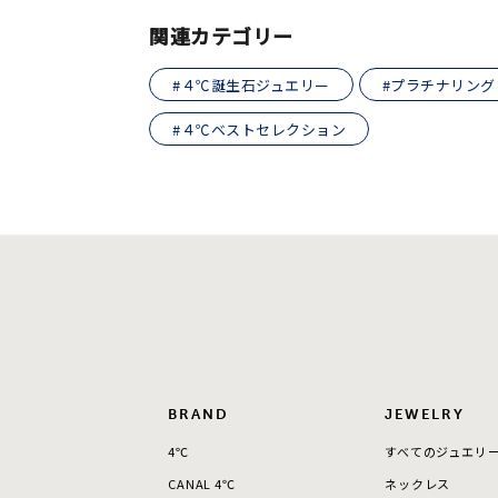
ファッションテイスト
関連カテゴリー
フェミ
#４℃誕生石ジュエリー
#プラチナリング
着用シーン
オフィ
#４℃ベストセレクション
耳周り
コレクション
公式オ
レディース
リングサイズ
メンズ
リングサイズ
BRAND
JEWELRY
価格
¥0
4℃
すべてのジュエリ
CANAL 4℃
ネックレス