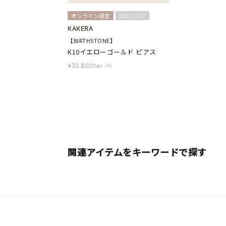
カテゴリー
オンライン限定
SOLDOUT
KAKERA
【BIRTHSTONE】
素材
プラチ
K10イエローゴールド ピアス
¥30,800(tax in)
カラー
イエロ
1月の
誕生石
7月の
関連アイテムをキーワードで探す
しずく
モチーフ
クロス
クリア
石の色
レッド