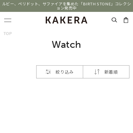
ルビー、ペリドット、サファイアを集めた「BIRTH STONE」コレクシ
ョン発売中
おすすめ順
キーワードで検索する
TOP
Watch
価格が安い
人気検索キーワード
価格が高い
絞り込み
新着順
#ペア
#ハーフエタニティリング
#エタニティ
新着順
#ダイヤモンド ネックレス
#eギフト
お気に入り登録数
ブランド
KAKERA
カテゴリー
すべてのジュエリー
並び替え