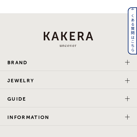
着用シーン
よくある質問はこちら
コレクション
レディース
～
リングサイズ
BRAND
メンズ
～
リングサイズ
JEWELRY
GUIDE
価格
¥0
¥400,
INFORMATION
在庫
在庫ありのみ
すべて表示