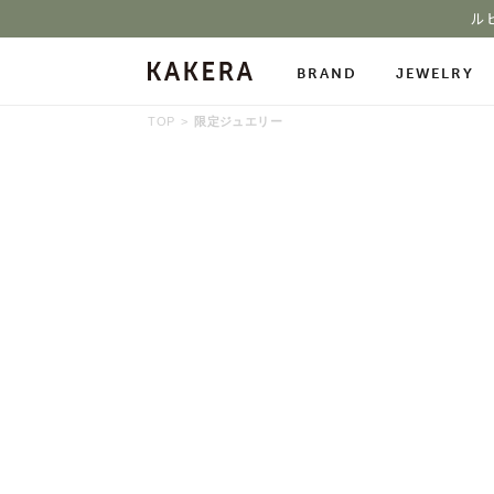
ル
BRAND
JEWELRY
TOP
限定ジュエリー
All Jewelry
Necklace
Neckl
Pierced Earrings
Ring
Char
Ear Cuff
Bracelet
Bang
Stone Gallery