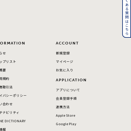
よくある質問はこちら
その他
誕生石
6月の誕生石
月の誕生石
12月の誕生石
FORMATION
ACCOUNT
らせ
新規登録
ムーン
フラワー
ップリスト
マイページ
概要
お気に入り
用規約
APPLICATION
イエロー
ブラウン
商取引法
アプリについて
イバシーポリシー
会員登録手順
い合わせ
シンプル
ユニセックス
連携方法
テナビリティ
Apple Store
NE DICTIONARY
結婚式
推し活
Google Play
情報