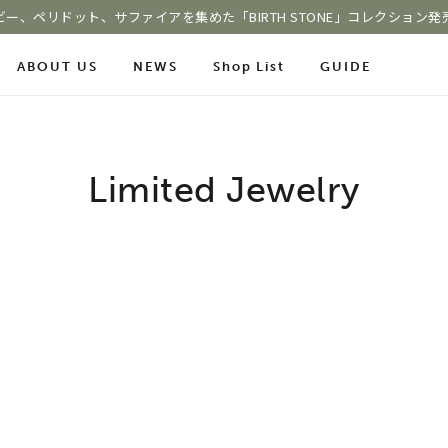
ビー、ペリドット、サファイアを集めた「BIRTH STONE」コレクション発
ABOUT US
NEWS
Shop List
GUIDE
ace Chain
Online Shop
Fashion Jewelry
Limited Jewelry
m
ショッピングガイド
プレゼントガイド
le
よくあるご質問
ジュエリーケア
COLOR STONE