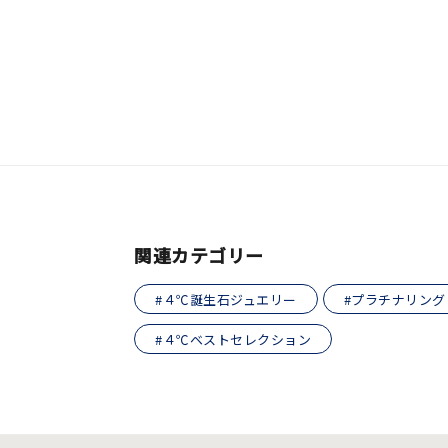
おすすめ順
価格が安い
価格が高い
新着順
お気に入り登録数
人気検索キーワード
#summe
関連カテゴリー
ブランド
#４℃誕生石ジュエリー
#プラチナリング
#４℃ベストセレクション
カテゴリー
素材
プラチ