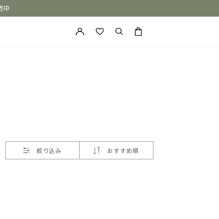
売中
カートに商品がありません。
絞り込み
おすすめ順
ONE of a KIND