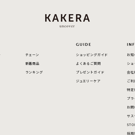
ーカラー
ピンクカラー
ホワイトカラー
トリプルカラー
誕生石
2月の誕生石
3月の誕生石
4月の誕生石
5月の
誕生石
8月の誕生石
9月の誕生石
10月の誕生石
11
GUIDE
IN
ー
チェーン
ショッピングガイド
お知
リセット
絞り込んで検索する
ハート
一粒
三石
パヴェ
ライン
馬蹄
新着商品
よくあるご質問
ショ
ダブルループ
星座
イニシャル
リボン
その他
ランキング
プレゼントガイド
会社
ジュエリーケア
ご利
ホワイト
ピンク
パープル
ブルー
グリーン
特定
マルチカラー
プラ
お問
ニン
エレガント
カジュアル
フォーマル
モード
サス
STO
ス
ご褒美
記念日
誕生日
気分転換
デート
採用