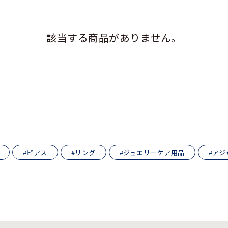
該当する商品がありません。
r
#ダイヤモンド ネックレス
#くまのプーさん
#エタニティ
#
並び替え
#ピアス
#リング
#ジュエリーケア用品
#アジ
ナ
K18
K10
K7
ゴールド
シルバー
ステ