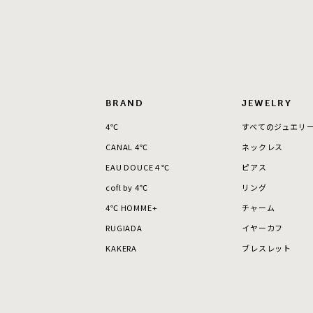
カラー
イエロ
1月の
誕生石
7月の
BRAND
JEWELRY
4℃
すべてのジュエリ
しずく
モチーフ
CANAL 4℃
ネックレス
クロス
EAU DOUCE４℃
ピアス
cofl by 4℃
リング
クリア
石の色
4℃ HOMME+
チャーム
レッド
RUGIADA
イヤーカフ
KAKERA
ブレスレット
ファッションテイスト
フェミ
着用シーン
オフィ