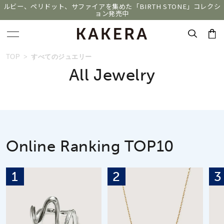
ルビー、ペリドット、サファイアを集めた「BIRTH STONE」コレクシ
ョン発売中
おすすめ順
キーワードで検索する
TOP
すべてのジュエリー
All Jewelry
価格が安い
人気検索キーワード
価格が高い
#ダイヤモンド ネックレス
#くまのプーさん
新着順
#ジュエリー
#エタニティ
#ペアリング
Online Ranking TOP10
お気に入り登録数
1
2
3
ブランド
KAKERA
カテゴリー
すべてのジュエリー
並び替え