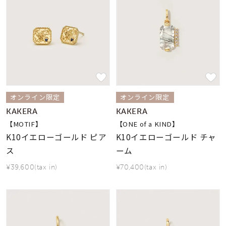
着用シーン
コレクション
レディース
～
リングサイズ
オンライン限定
オンライン限定
KAKERA
KAKERA
メンズ
【MOTIF】
【ONE of a KIND】
～
リングサイズ
K10イエローゴールド ピア
K10イエローゴールド チャ
ス
ーム
価格
¥39,600(tax in)
¥70,400(tax in)
¥0
¥400,
在庫
在庫ありのみ
すべて表示