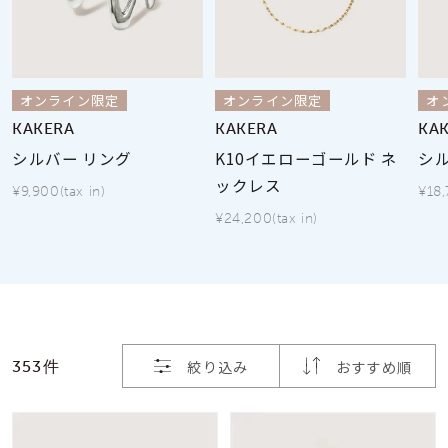
素材
オンライン限定
オンライン限定
オ
カラー
KAKERA
KAKERA
KA
シルバー リング
K10イエローゴールド ネ
シ
誕生石
ックレス
¥9,900(tax in)
¥18,
¥24,200(tax in)
モチーフ
石の色
ファッションテイス
絞り込み
おすすめ順
353件
ト