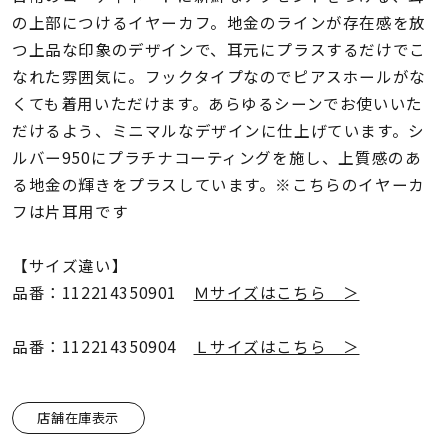
着用シーン
の上部につけるイヤーカフ。地金のラインが存在感を放
つ上品な印象のデザインで、耳元にプラスするだけでこ
コレクション
なれた雰囲気に。フックタイプなのでピアスホールがな
くても着用いただけます。あらゆるシーンでお使いいた
だけるよう、ミニマルなデザインに仕上げています。シ
レディース
～
ルバー950にプラチナコーティングを施し、上質感のあ
リングサイズ
る地金の輝きをプラスしています。※こちらのイヤーカ
フは片耳用です
メンズ
～
リングサイズ
【サイズ違い】
品番：112214350901
Ｍサイズはこちら ＞
価格
¥0
¥400,
品番：112214350904
Ｌサイズはこちら ＞
在庫
在庫ありのみ
すべて表示
店舗在庫表示