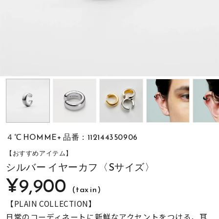
素材
カラー
誕生石
モチーフ
４℃ HOMME+ 品番：112144350906
石の色
【おすすめアイテム】
シルバー イヤーカフ〈Sサイズ〉
¥9,900
ファッションテイス
ト
(tax in)
【PLAIN COLLECTION】
日常のコーディネートに新鮮なアクセントをつける、耳