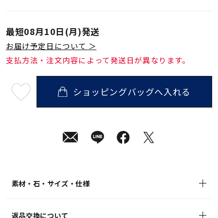
最短
08月10日(月)
発送
お届け予定日について ＞
支払方法・注文内容によって発送日が異なります。
ショッピングバッグへ入れる
最
短
08
月
10
日
(月)
発
送
¥9,900
(tax
in)
素材・石・サイズ・仕様
返品交換について