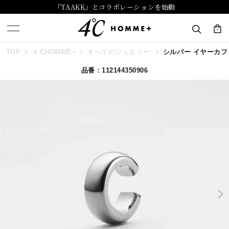
「TAAKK」とコラボレーションを始動
TOP
４℃HOMME+
すべてのジュエリー
シルバー イヤーカ
キーワードで検索する
品番：112144350906
人気検索キーワード
#summer
#ダイヤモンド ネックレス
#くまのプーさん
#ペア
#エタニティ
ブランド
４℃ HOMME+
カテゴリー
すべてのジュエリー