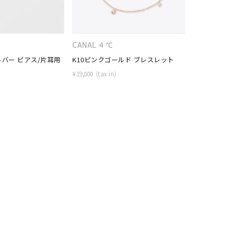
シンプル
ユニセックス
結婚式
推し活
＋
CANAL ４℃
４℃HOM
ルバー ピアス/片耳用
K10ピンクゴールド ブレスレット
シルバー 
クション
¥
19,800
¥
7,700
0