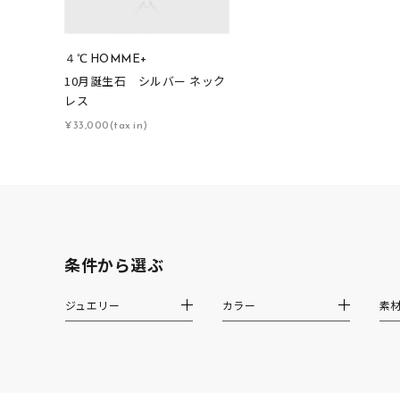
在庫
在
４℃ HOMME+
10月誕生石 シルバー ネック
レス
¥33,000(tax in)
条件から選ぶ
ジュエリー
カラー
素