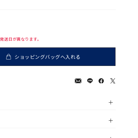
て発送日が異なります。
ショッピングバッグへ入れる
000
(tax
in)