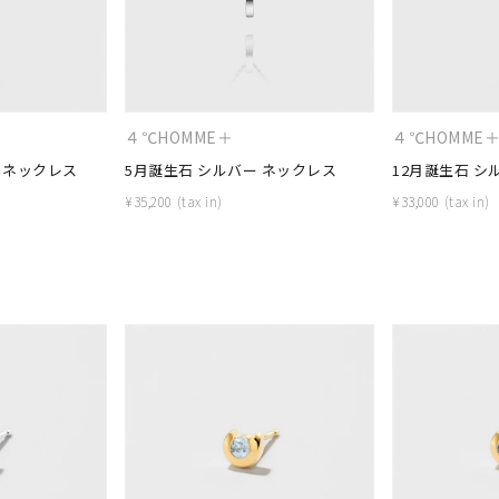
ナ
K18
K10
K7
ゴールド
シルバー
ステ
４℃HOMME＋
４℃HOMME
ーカラー
ピンクカラー
ホワイトカラー
トリプルカラー
 ネックレス
5月誕生石 シルバー ネックレス
12月誕生石 シ
¥
35,200
¥
33,000
誕生石
2月の誕生石
3月の誕生石
4月の誕生石
5月の
誕生石
8月の誕生石
9月の誕生石
10月の誕生石
11
リセット
絞り込んで検索する
ハート
一粒
三石
パヴェ
ライン
馬蹄
ダブルループ
星座
イニシャル
リボン
その他
ホワイト
ピンク
パープル
ブルー
グリーン
マルチカラー