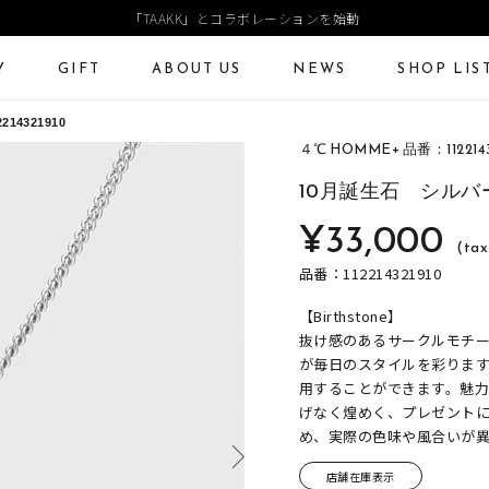
「TAAKK」とコラボレーションを始動
Y
GIFT
ABOUT US
NEWS
SHOP LIS
14321910
４℃ HOMME+ 品番：1122143
ECKLACE
NECKLACE CHAIN
RING
Online Shop
Fashion Jewelry
10月誕生石 シルバ
ANGLE
PIERCED EARRINGS
EAR CUFF
¥33,000
ショッピングガイド
プレゼントガイド
(tax
よくあるご質問
ジュエリーケア
品番：112214321910
【Birthstone】
抜け感のあるサークルモチ
が毎日のスタイルを彩りま
用することができます。魅力
げなく煌めく、プレゼント
め、実際の色味や風合いが
店舗在庫表示