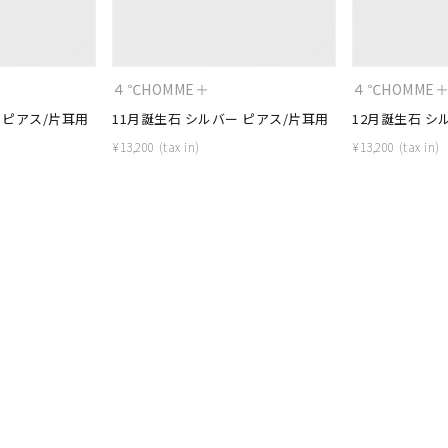
ニン
エレガント
カジュアル
フォーマル
モード
ス
ご褒美
記念日
誕生日
気分転換
デート
４℃HOMME＋
４℃HOMME
 ピアス/片耳用
11月誕生石 シルバー ピアス/片耳用
12月誕生石 シ
ジュエリー
腕周りジュエリー
ペアジュエリー
ベストセレ
¥
13,200
¥
13,200
ンラインショップ限定
～
～
¥400,00