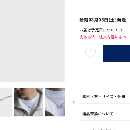
最短
08月08日(土)
発送
お届け予定日について ＞
支払方法・注文内容によっ
最
短
08
月
08
日
(土)
発
送
¥33,
素材・石・サイズ・仕様
返品交換について