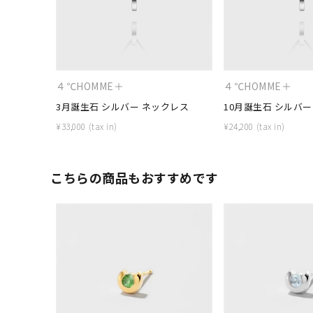
カテゴリー
素材
プラチ
４℃HOMME＋
４℃HOMME＋
カラー
イエロ
3月誕生石 シルバー ネックレス
10月誕生石 シルバー
¥
33,000
¥
24,200
1月の
誕生石
7月の
こちらの商品もおすすめです
しずく
モチーフ
クロス
クリア
石の色
レッド