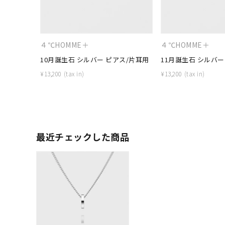
ファッションテイスト
フェミ
着用シーン
オフィ
４℃HOMME＋
４℃HOMME＋
10月誕生石 シルバー ピアス/片耳用
11月誕生石 シルバー
耳周り
¥
13,200
¥
13,200
コレクション
公式オ
レディース
リングサイズ
最近チェックした商品
メンズ
リングサイズ
価格
¥0