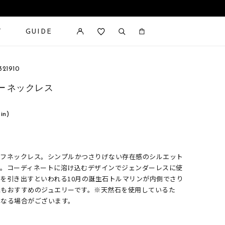
T
GUIDE
カートに商品がありません。
21910
ー ネックレス
 in)
ーフネックレス。シンプルかつさりげない存在感のシルエット
す。コーディネートに溶け込むデザインでジェンダーレスに使
を引き出すといわれる10月の誕生石トルマリンが内側でさり
にもおすすめのジュエリーです。※天然石を使用しているた
異なる場合がございます。