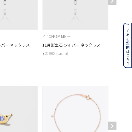
ンレス
よくある質問はこちら
＋
４℃HOMME＋
４℃HOM
その他
ルバー ネックレス
11月誕生石 シルバー ネックレス
1月誕生石
¥
33,000
¥
33,000
誕生石
6月の誕生石
月の誕生石
12月の誕生石
ムーン
フラワー
イエロー
ブラウン