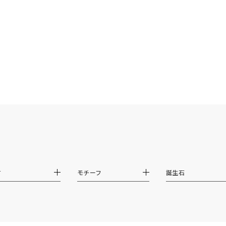
庫ありのみ
すべて表示
材
モチーフ
誕生石