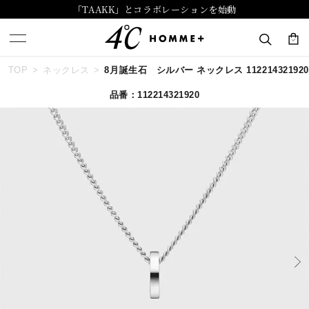
「TAAKK」とコラボレーションを始動
TOP
ネックレス
8月誕生石 シルバー ネックレス 112214321920
キーワードで検索する
品番：112214321920
人気検索キーワード
#summer
#ダイヤモンド ネックレス
#くまのプーさん
#ペア
#エタニティ
ブランド
４℃ HOMME+
カテゴリー
すべてのジュエリー