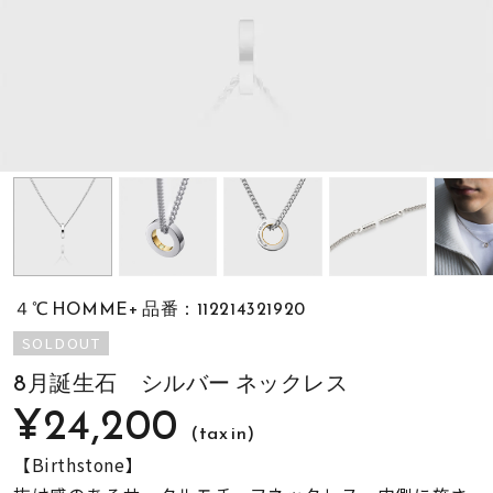
素材
カラー
誕生石
モチーフ
４℃ HOMME+ 品番：112214321920
石の色
SOLDOUT
8月誕生石 シルバー ネックレス
ファッションテイス
¥24,200
ト
(tax in)
【Birthstone】