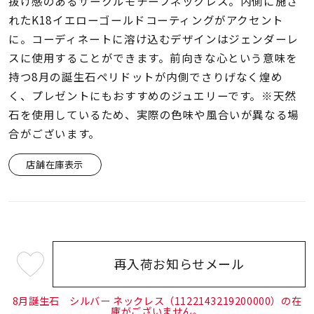
着用シーン
抜け感のあるサークルモチーフネックレス。内側に施さ
れたK18イエローゴールドコーティングがアクセント
に。コーディネートに溶け込むデザインはジェンダーレ
コレクション
スに使用することができます。前向きな心という意味を
持つ8月の誕生石ペリドットが内側でさりげなく煌め
レディース
く、プレゼントにもおすすめのジュエリーです。※天然
～
リングサイズ
石を使用しているため、実際の色味や風合いが異なる場
合がございます。
メンズ
店舗在庫表示
～
リングサイズ
価格
¥0
¥400,
再入荷お知らせメール
¥24,200
(tax
在庫
在庫ありのみ
すべて表示
in)
8月誕生石 シルバー ネックレス（1122143219200000）の在
庫がございません。