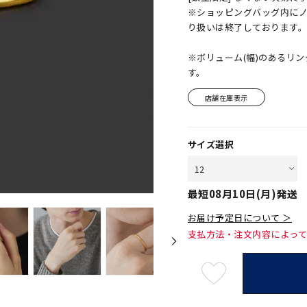
※ショッピングバッグ内に
り扱いは終了しております
※ボリューム(幅)のあるリ
す。
店舗在庫表示
サイズ選択
最短
08月10日(月)
発送
お届け予定日について ＞
支払方法・注文内容によっ
最
短
08
月