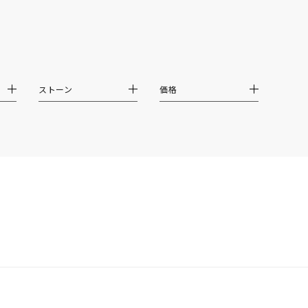
ムーン
フラワー
イエロー
ブラウン
ストーン
価格
シンプル
ユニセックス
結婚式
推し活
クション