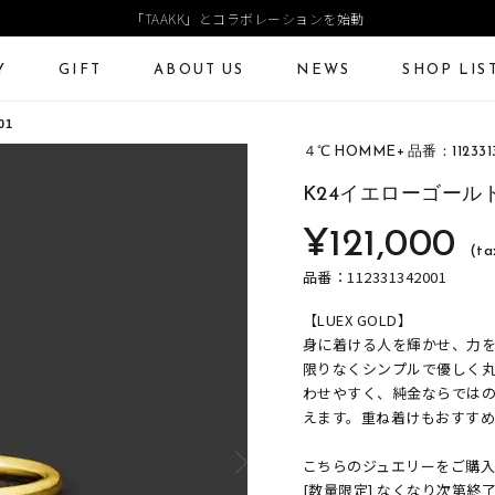
「TAAKK」とコラボレーションを始動
Y
GIFT
ABOUT US
NEWS
SHOP LIS
01
４℃ HOMME+ 品番：1123313
ECKLACE
NECKLACE CHAIN
RING
Online Shop
Fashion Jewelry
K24イエローゴール
ANGLE
PIERCED EARRINGS
EAR CUFF
¥121,000
ショッピングガイド
プレゼントガイド
(ta
よくあるご質問
ジュエリーケア
品番：112331342001
【LUEX GOLD】
身に着ける人を輝かせ、力を
限りなくシンプルで優しく
わせやすく、純金ならでは
えます。重ね着けもおすすめ
こちらのジュエリーをご購
[数量限定] なくなり次第終