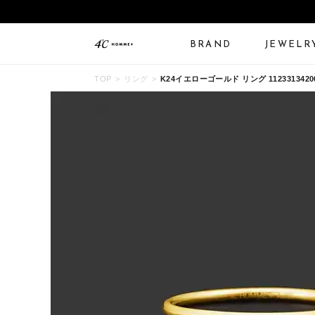
BRAND
JEWELR
TOP
リング
K24イエローゴールド リング 1123313420
ALL JEWELRY
LIMITED JEWELRY
N
BANGLE
BRACELET
B