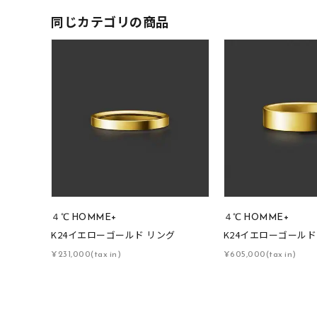
同じカテゴリの商品
メンズ
リングサイズ
価格
¥0
在庫
在
４℃ HOMME+
４℃ HOMME+
K24イエローゴールド リング
K24イエローゴールド
¥231,000(tax in)
¥605,000(tax in)