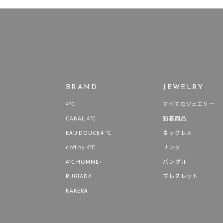
BRAND
JEWELRY
4℃
すべてのジュエリー
CANAL 4℃
新着商品
EAU DOUCE４℃
ネックレス
cofl by 4℃
リング
4℃ HOMME+
バングル
RUGIADA
ブレスレット
KAKERA