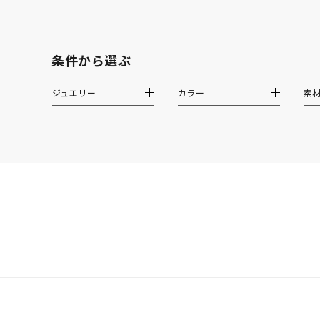
しずく
モチーフ
クロス
条件から選ぶ
クリア
石の色
ジュエリー
カラー
素
レッド
ファッションテイスト
フェミ
着用シーン
オフィ
耳周り
コレクション
公式オ
レディース
リングサイズ