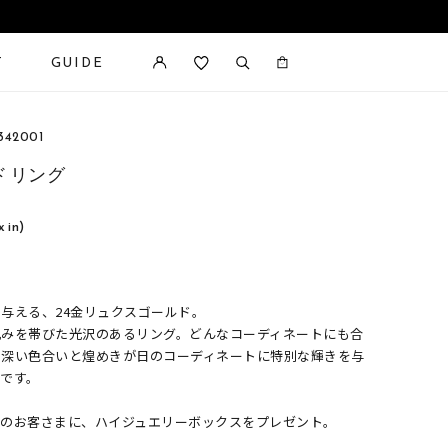
T
GUIDE
カートに商品がありません。
42001
ド リング
x in)
与える、24金リュクスゴールド。
丸みを帯びた光沢のあるリング。どんなコーディネートにも合
の深い色合いと煌めきが日のコーディネートに特別な輝きを与
です。
入のお客さまに、ハイジュエリーボックスをプレゼント。
了