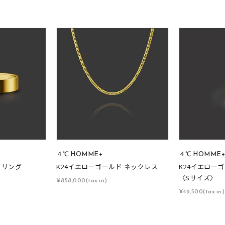
～
¥400,00
庫ありのみ
すべて表示
４℃ HOMME+
４℃ HOMME
 リング
K24イエローゴールド ネックレス
K24イエロー
〈Sサイズ〉
¥858,000(tax in)
¥49,500(tax in)