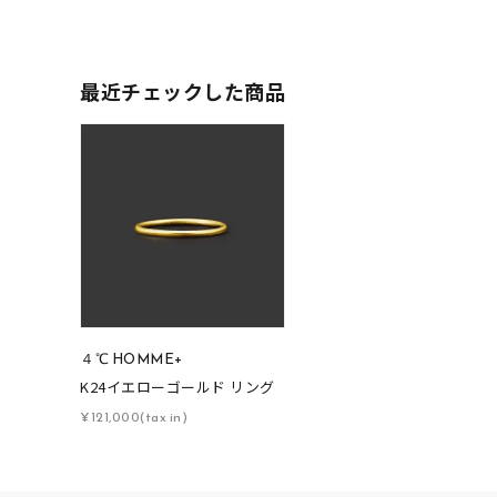
人気検索キーワード
#summe
最近チェックした商品
ブランド
カテゴリー
素材
プラチ
４℃ HOMME+
カラー
イエロ
K24イエローゴールド リング
¥121,000(tax in)
1月の
誕生石
7月の