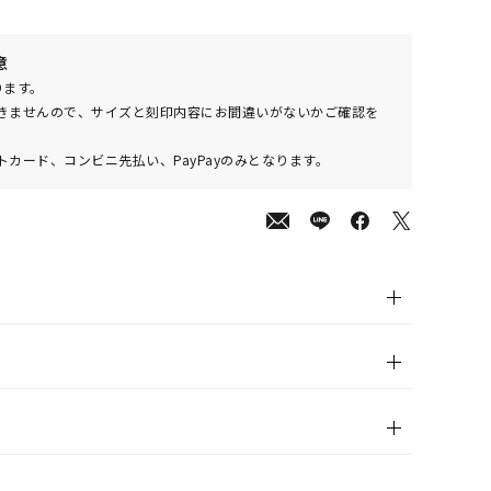
000
意
(tax
ります。
in)
きませんので、サイズと刻印内容にお間違いがないかご確認を
カード、コンビニ先払い、PayPayのみとなります。