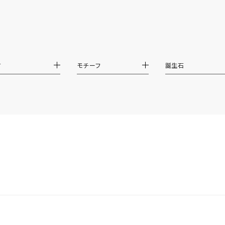
リセット
絞り込んで検索する
ハート
一粒
三石
パヴェ
ライン
馬蹄
ダブルループ
星座
イニシャル
リボン
その他
ホワイト
ピンク
パープル
ブルー
グリーン
材
モチーフ
誕生石
マルチカラー
ニン
エレガント
カジュアル
フォーマル
モード
ス
ご褒美
記念日
誕生日
気分転換
デート
ジュエリー
腕周りジュエリー
ペアジュエリー
ベストセレ
ンラインショップ限定
～