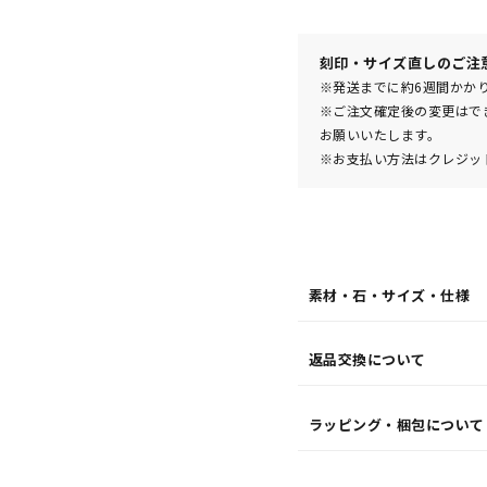
10
日
(月)
発
送
¥121,
刻印・サイズ直しのご注
※発送までに約6週間かか
※ご注文確定後の変更はで
お願いいたします。
※お支払い方法はクレジット
素材・石・サイズ・仕様
返品交換について
ラッピング・梱包について