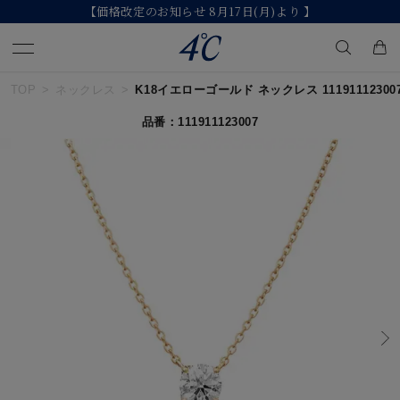
【価格改定のお知らせ 8月17日(月)より 】
TOP
ネックレス
K18イエローゴールド ネックレス 11191112300
キーワードで検索する
品番：111911123007
人気検索キーワード
#ペア
#ハーフエタニティリング
#エタニティ
#ダイヤモンド ネックレス
#eギフト
ブランド
４℃
カテゴリー
すべてのジュエリー