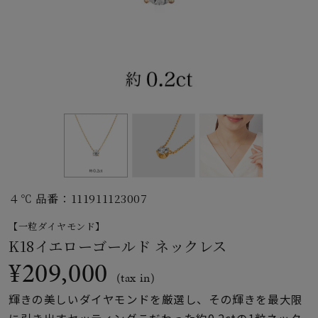
素材
カラー
誕生石
モチーフ
４℃ 品番：111911123007
石の色
【一粒ダイヤモンド】
K18イエローゴールド ネックレス
ファッションテイス
¥209,000
ト
(tax in)
輝きの美しいダイヤモンドを厳選し、その輝きを最大限