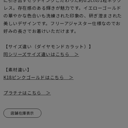
に引き出すセッティングこだわった約0.2ctの1粒ネック
着用シーン
レス。存在感のある輝きが魅力です。イエローゴールド
の華やかな色合いも洗練された印象の、研ぎ澄まされた
コレクション
美しいデザインです。フリーアジャスター仕様なのでお
好みの長さでお着けいただけます。
レディース
～
リングサイズ
【サイズ違い（ダイヤモンドカラット）】
同シリーズサイズ違いはこちら ＞
メンズ
【素材違い】
～
リングサイズ
K18ピンクゴールドはこちら ＞
プラチナはこちら ＞
価格
¥0
¥400,
店舗在庫表示
在庫
在庫ありのみ
すべて表示