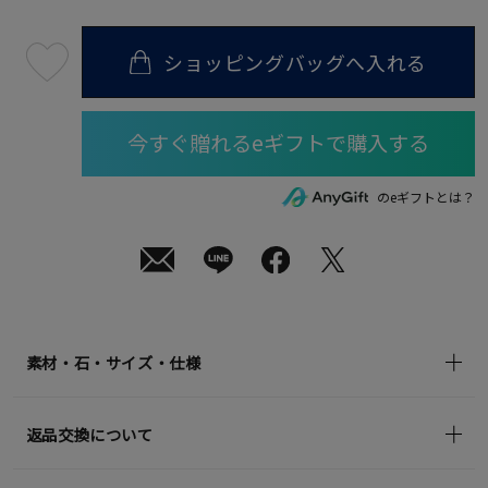
ショッピングバッグへ入れる
最
短
08
月
08
日
(土)
発
送
¥209,000
のeギフトとは？
(tax
in)
素材・石・サイズ・仕様
返品交換について