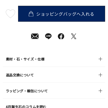
ショッピングバッグへ入れる
最
短
08
月
08
日
(土)
発
送
¥209,000
(tax
in)
素材・石・サイズ・仕様
返品交換について
ラッピング・梱包について
4月誕生石のコラムを読む