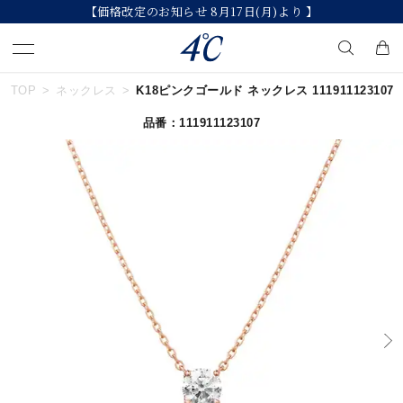
【価格改定のお知らせ 8月17日(月)より 】
TOP
ネックレス
K18ピンクゴールド ネックレス 111911123107
キーワードで検索する
品番：111911123107
人気検索キーワード
#ペア
#ハーフエタニティリング
#エタニティ
#ダイヤモンド ネックレス
#eギフト
ブランド
４℃
カテゴリー
すべてのジュエリー