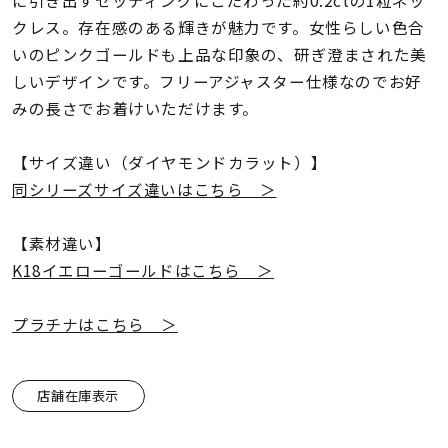
に引き出すセッティングにこだわった約0.2ctの1粒ネッ
着用シーン
クレス。存在感のある輝きが魅力です。女性らしい色合
いのピンクゴールドも上品な印象の、研ぎ澄まされた美
コレクション
しいデザインです。フリーアジャスター仕様なのでお好
みの長さでお着けいただけます。
レディース
～
リングサイズ
【サイズ違い（ダイヤモンドカラット）】
同シリーズサイズ違いはこちら ＞
メンズ
【素材違い】
～
リングサイズ
K18イエローゴールドはこちら ＞
プラチナはこちら ＞
価格
¥0
¥400,
店舗在庫表示
在庫
在庫ありのみ
すべて表示