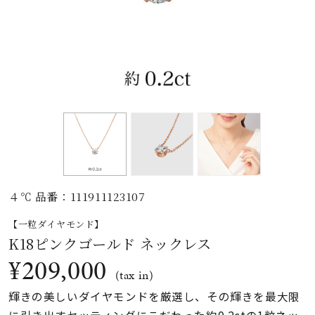
素材
カラー
誕生石
モチーフ
４℃ 品番：111911123107
石の色
【一粒ダイヤモンド】
K18ピンクゴールド ネックレス
ファッションテイス
¥209,000
ト
(tax in)
輝きの美しいダイヤモンドを厳選し、その輝きを最大限