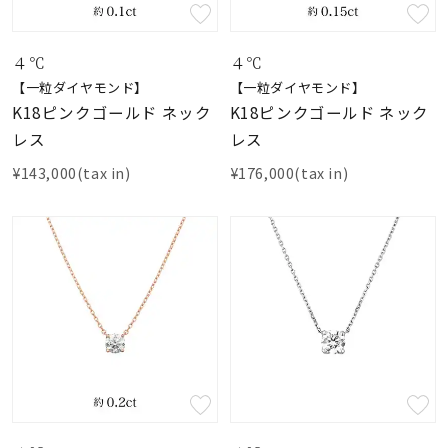
素材
４℃
４℃
【一粒ダイヤモンド】
【一粒ダイヤモンド】
カラー
K18ピンクゴールド ネック
K18ピンクゴールド ネック
レス
レス
誕生石
¥143,000(tax in)
¥176,000(tax in)
モチーフ
石の色
ファッションテイス
ト