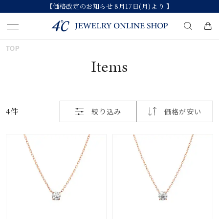
【価格改定のお知らせ 8月17日(月)より 】
おすすめ順
TOP
キーワードで検索する
Items
価格が安い
人気検索キーワード
価格が高い
4件
絞り込み
価格が安い
#summer
#ペア
#ダイヤモンド ネックレス
新着順
#エタニティ
#くまのプーさん
お気に入り登録数
ブランド
カテゴリー
すべてのジュエリー
並び替え