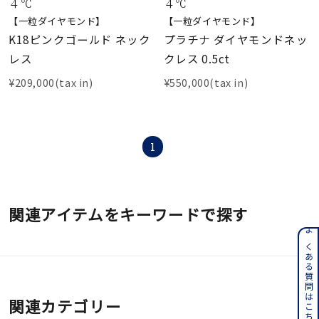
着用シーン
４℃
４℃
【一粒ダイヤモンド】
【一粒ダイヤモンド】
K18ピンクゴールド ネック
プラチナ ダイヤモンドネッ
コレクション
レス
クレス 0.5ct
¥209,000(tax in)
¥550,000(tax in)
レディース
～
リングサイズ
1
メンズ
～
リングサイズ
関連アイテムをキーワードで探す
価格
¥0
¥400,
よくある質問はこちら
在庫
在庫ありのみ
すべて表示
関連カテゴリー