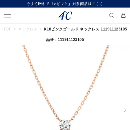
今すぐ贈れる「eギフト」対象商品はこちら
TOP
ネックレス
K18ピンクゴールド ネックレス 111911123105
キーワードで検索する
品番：111911123105
人気検索キーワード
#ペア
#ハーフエタニティリング
#エタニティ
#ダイヤモンド ネックレス
#eギフト
ブランド
４℃
カテゴリー
すべてのジュエリー