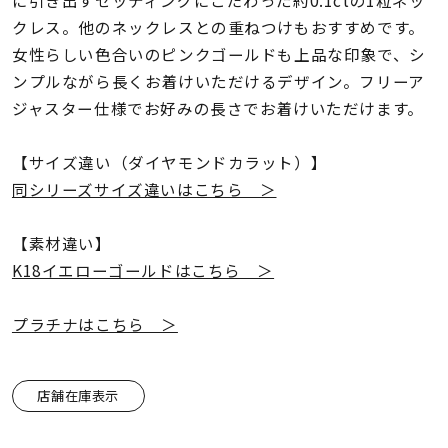
に引き出すセッティングにこだわった約0.1ctの1粒ネッ
着用シーン
クレス。他のネックレスとの重ねつけもおすすめです。
女性らしい色合いのピンクゴールドも上品な印象で、シ
コレクション
ンプルながら長くお着けいただけるデザイン。フリーア
ジャスター仕様でお好みの長さでお着けいただけます。
レディース
～
リングサイズ
【サイズ違い（ダイヤモンドカラット）】
同シリーズサイズ違いはこちら ＞
メンズ
【素材違い】
～
リングサイズ
K18イエローゴールドはこちら ＞
プラチナはこちら ＞
価格
¥0
¥400,
店舗在庫表示
在庫
在庫ありのみ
すべて表示