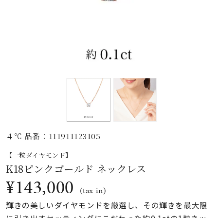
素材
カラー
誕生石
モチーフ
４℃ 品番：111911123105
石の色
【一粒ダイヤモンド】
K18ピンクゴールド ネックレス
ファッションテイス
¥143,000
ト
(tax in)
輝きの美しいダイヤモンドを厳選し、その輝きを最大限