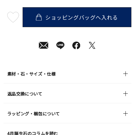
ショッピングバッグへ入れる
最
短
08
月
08
日
(土)
発
送
¥143,000
(tax
in)
素材・石・サイズ・仕様
返品交換について
ラッピング・梱包について
4月誕生石のコラムを読む