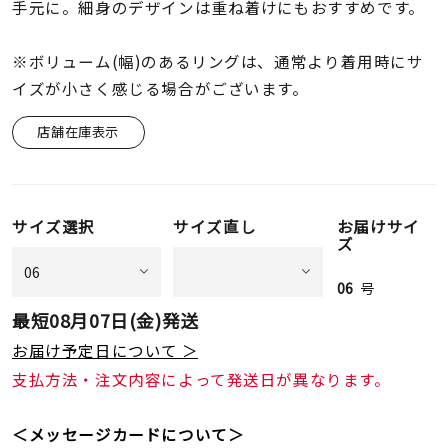
着用シーン
手元に。細身のデザインは重ね着けにもおすすめです。
※ボリューム(幅)のあるリングは、通常より着用時にサ
コレクション
イズが小さく感じる場合がございます。
店舗在庫表示
レディース
～
リングサイズ
サイズ選択
サイズ直し
お届けサイ
メンズ
ズ
～
リングサイズ
06
号
最短
08月07日(金)
発送
価格
¥0
¥400,
お届け予定日について ＞
支払方法・注文内容によって発送日が異なります。
在庫
在庫ありのみ
すべて表示
＜メッセージカードについて＞