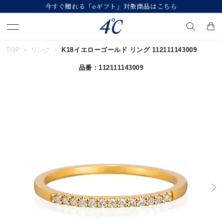
今すぐ贈れる「eギフト」対象商品はこちら
TOP
リング
K18イエローゴールド リング 112111143009
キーワードで検索する
品番：112111143009
人気検索キーワード
#ペア
#eギフト
#ハーフエタニティリング
#刻印可
#メンズ ネックレス
ブランド
４℃
カテゴリー
すべてのジュエリー