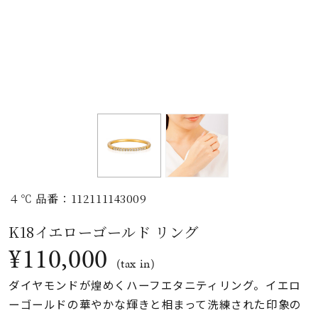
素材
カラー
誕生石
モチーフ
４℃ 品番：112111143009
石の色
K18イエローゴールド リング
¥110,000
ファッションテイス
(tax in)
ト
ダイヤモンドが煌めくハーフエタニティリング。イエロ
ーゴールドの華やかな輝きと相まって洗練された印象の