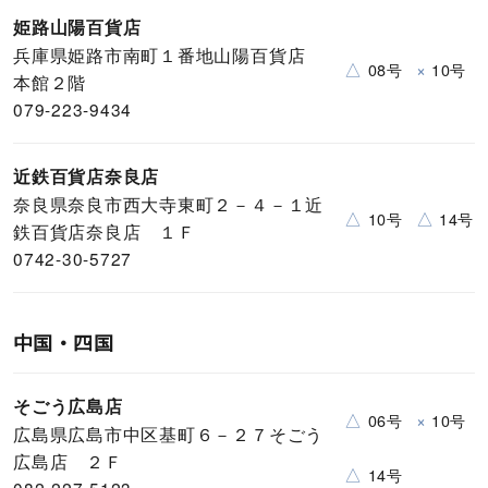
姫路山陽百貨店
兵庫県姫路市南町１番地山陽百貨店
△
×
08号
10号
本館２階
079-223-9434
近鉄百貨店奈良店
奈良県奈良市西大寺東町２－４－１近
△
△
10号
14号
鉄百貨店奈良店 １Ｆ
0742-30-5727
中国・四国
そごう広島店
△
×
06号
10号
広島県広島市中区基町６－２７そごう
広島店 ２Ｆ
△
14号
082-227-5123