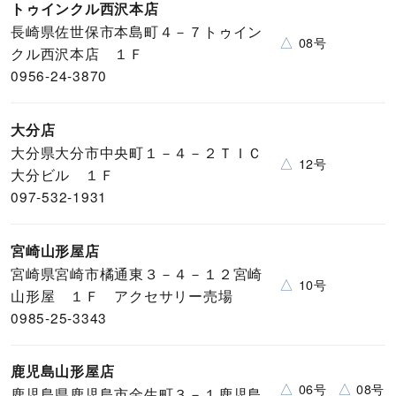
トゥインクル西沢本店
長崎県佐世保市本島町４－７トゥイン
△
08号
クル西沢本店 １Ｆ
0956-24-3870
大分店
大分県大分市中央町１－４－２ＴＩＣ
△
12号
大分ビル １Ｆ
097-532-1931
宮崎山形屋店
宮崎県宮崎市橘通東３－４－１２宮崎
△
10号
山形屋 １Ｆ アクセサリー売場
0985-25-3343
鹿児島山形屋店
△
△
06号
08号
鹿児島県鹿児島市金生町３－１鹿児島