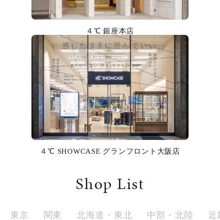
カラー
４℃ 銀座本店
誕生石
モチーフ
石の色
ファッションテイスト
着用シーン
４℃ SHOWCASE グランフロント大阪店
コレクション
Shop List
レディース
～
リングサイズ
東京
関東
北海道・東北
中部・北陸
近