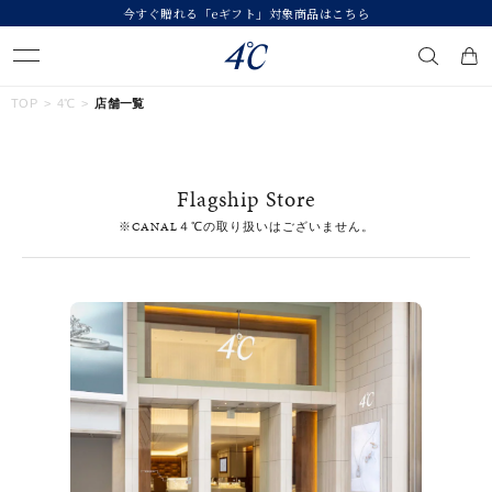
今すぐ贈れる「eギフト」対象商品はこちら
キーワードで検索する
TOP
4℃
店舗一覧
人気検索キーワード
Flagship Store
#ペア
#ハーフエタニティリング
#エタニティ
※CANAL４℃の取り扱いはございません。
#ダイヤモンド ネックレス
#eギフト
ブランド
４℃
カテゴリー
すべてのジュエリー
素材