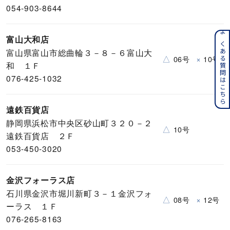
054-903-8644
よくある質問はこちら
富山大和店
富山県富山市総曲輪３－８－６富山大
△
×
06号
10号
和 １Ｆ
076-425-1032
遠鉄百貨店
静岡県浜松市中央区砂山町３２０－２
△
10号
遠鉄百貨店 ２Ｆ
053-450-3020
金沢フォーラス店
石川県金沢市堀川新町３－１金沢フォ
△
×
08号
12号
ーラス １Ｆ
076-265-8163