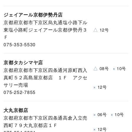
ジェイアール京都伊勢丹店
京都府京都市下京区烏丸通塩小路下ル
東塩小路町ジェイアール京都伊勢丹３
△
12号
Ｆ
075-353-5530
京都タカシマヤ店
△
×
08号
10号
京都府京都市下京区四条通河原町西入
真町５２高島屋京都店 １Ｆ アクセ
サリー売場
×
12号
075-252-7855
大丸京都店
×
×
06号
10号
京都府京都市下京区四条通高倉入立売
西町７９大丸京都店１Ｆ
×
12号