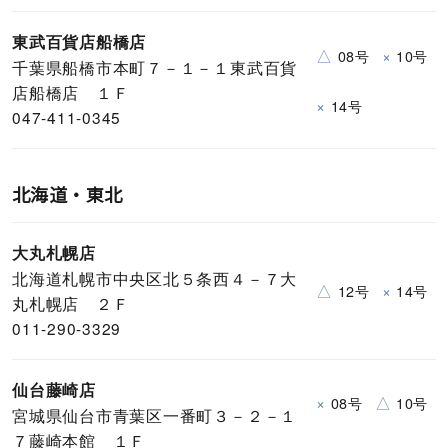
東武百貨店船橋店
△
×
08号
10号
千葉県船橋市本町７－１－１東武百貨
店船橋店 １Ｆ
×
14号
047-411-0345
北海道・東北
大丸札幌店
北海道札幌市中央区北５条西４－７大
△
×
12号
14号
丸札幌店 ２Ｆ
011-290-3329
仙台藤崎店
×
△
08号
10号
宮城県仙台市青葉区一番町３－２－１
７藤崎本館 １Ｆ