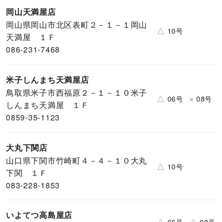
岡山天満屋店
岡山県岡山市北区表町２－１－１岡山
△
10号
天満屋 １Ｆ
086-231-7468
米子しんまち天満屋店
鳥取県米子市西福原２－１－１０米子
△
×
06号
08号
しんまち天満屋 １Ｆ
0859-35-1123
大丸下関店
山口県下関市竹崎町４－４－１０大丸
△
10号
下関 １Ｆ
083-228-1853
いよてつ高島屋店
△
△
06号
08号