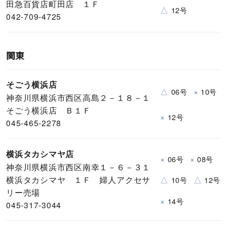
田急百貨店町田店 １Ｆ
△
12号
042-709-4725
関東
そごう横浜店
△
×
06号
10号
神奈川県横浜市西区高島２－１８－１
そごう横浜店 Ｂ１Ｆ
×
12号
045-465-2278
横浜タカシマヤ店
×
×
06号
08号
神奈川県横浜市西区南幸１－６－３１
△
△
横浜タカシマヤ １Ｆ 婦人アクセサ
10号
12号
リー売場
×
14号
045-317-3044