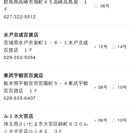
群馬県高崎市旭町４５高崎高島屋 １
△
08号
Ｆ
027-322-5512
水戸京成百貨店
茨城県水戸市泉町１－６－１水戸京成
×
△
12号
14号
百貨店 １Ｆ
029-302-5054
東武宇都宮百貨店
栃木県宇都宮市宮園町５－４東武宇都
×
△
08号
10号
宮百貨店 １Ｆ
028-635-6407
ルミネ大宮店
×
△
06号
10号
埼玉県さいたま市大宮区錦町６３０ル
ミネ大宮店ルミネ２ ３Ｆ