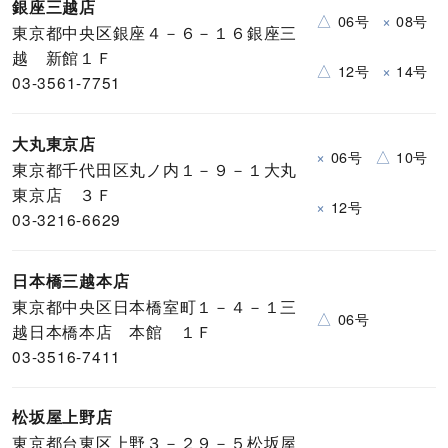
銀座三越店
△
×
06号
08号
東京都中央区銀座４－６－１６銀座三
越 新館１Ｆ
△
×
12号
14号
03-3561-7751
大丸東京店
×
△
06号
10号
東京都千代田区丸ノ内１－９－１大丸
東京店 ３Ｆ
×
12号
03-3216-6629
日本橋三越本店
東京都中央区日本橋室町１－４－１三
△
06号
越日本橋本店 本館 １Ｆ
03-3516-7411
松坂屋上野店
東京都台東区上野３－２９－５松坂屋