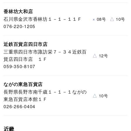
香林坊大和店
石川県金沢市香林坊１－１－１１Ｆ
×
△
08号
10号
076-220-1205
近鉄百貨店四日市店
三重県四日市市諏訪栄７－３４近鉄百
△
12号
貨店四日市店 １Ｆ
059-350-8107
ながの東急百貨店
長野県長野市南千歳１－１－１ながの
△
10号
東急百貨店本館１Ｆ
026-266-0404
近畿