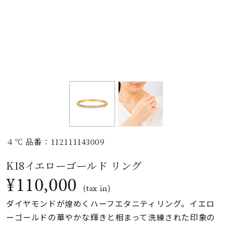
素材
カラー
誕生石
モチーフ
４℃ 品番：112111143009
石の色
K18イエローゴールド リング
¥110,000
ファッションテイス
(tax in)
ト
ダイヤモンドが煌めくハーフエタニティリング。イエロ
ーゴールドの華やかな輝きと相まって洗練された印象の