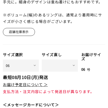
着用シーン
手元に。細身のデザインは重ね着けにもおすすめです。
※ボリューム(幅)のあるリングは、通常より着用時にサ
コレクション
イズが小さく感じる場合がございます。
店舗在庫表示
レディース
～
リングサイズ
サイズ選択
サイズ直し
お届けサイ
メンズ
ズ
～
リングサイズ
06
号
最短
08月10日(月)
発送
価格
¥0
¥400,
お届け予定日について ＞
支払方法・注文内容によって発送日が異なります。
在庫
在庫ありのみ
すべて表示
＜メッセージカードについて＞