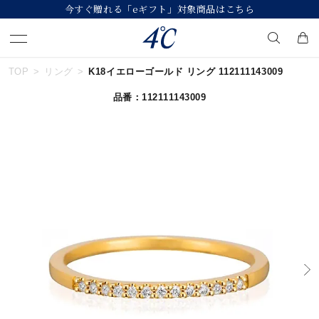
今すぐ贈れる「eギフト」対象商品はこちら
TOP
リング
K18イエローゴールド リング 112111143009
キーワードで検索する
品番：112111143009
人気検索キーワード
#summer
#ダイヤモンド ネックレス
#くまのプーさん
#ペア
#エタニティ
ブランド
４℃
カテゴリー
すべてのジュエリー