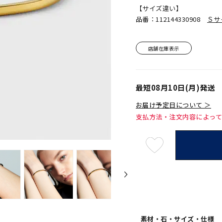
【サイズ違い】
品番：112144330908
Ｓサ
店舗在庫表示
最短
08月10日(月)
発送
お届け予定日について ＞
支払方法・注文内容によっ
最
短
08
月
10
日
(月)
発
送
¥29,7
素材・石・サイズ・仕様