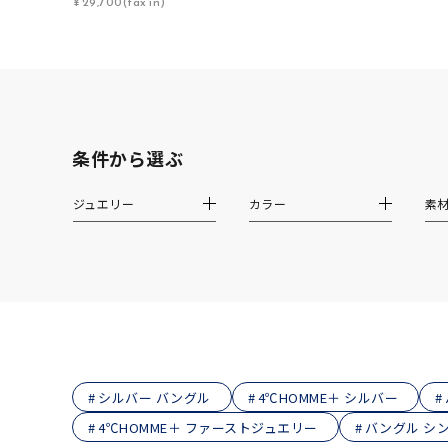
¥29,700(tax in)
ファッションテイスト
フェミ
着用シーン
オフィ
耳周り
コレクション
条件から選ぶ
公式オ
ジュエリー
カラー
素
レディース
リングサイズ
メンズ
リングサイズ
価格
¥0
シルバー バングル
4℃HOMME＋ シルバー
4℃HOMME＋ ファーストジュエリー
バングル シ