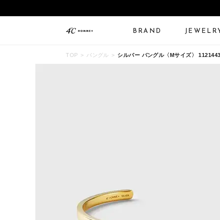
BRAND
JEWELR
TOP
バングル
シルバー バングル〈Mサイズ〉 11214433
ALL JEWELRY
LIMITED JEWELRY
N
BANGLE
BRACELET
B