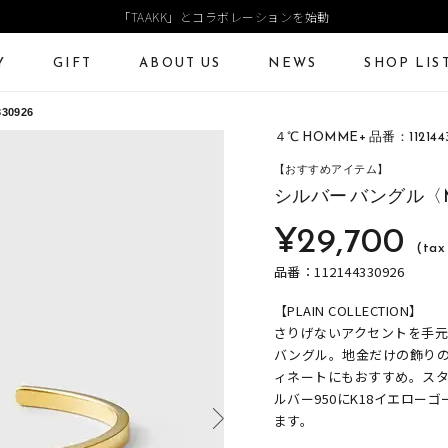
「TAAKK」とコラボレーションを始動
Y
GIFT
ABOUT US
NEWS
SHOP LIS
0926
４℃ HOMME+ 品番：112144
ECKLACE
NECKLACE CHAIN
RING
Online Shop
Fashion Jewelry
【おすすめアイテム】
ANGLE
PIERCED EARRINGS
EAR CUFF
シルバー バングル〈
ショッピングガイド
プレゼントガイド
¥29,700
よくあるご質問
ジュエリーケア
(tax 
品番：112144330926
【PLAIN COLLECTION】
さりげないアクセントを手元に
バングル。地金だけの飾り
ィネートにもおすすめ。ス
ルバー950にK18イエロ
ます。