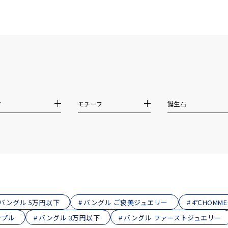
ニン
エレガント
カジュアル
フォーマル
モード
ス
ご褒美
記念日
誕生日
気分転換
デート
ジュエリー
腕周りジュエリー
ペアジュエリー
ベストセレ
ンラインショップ限定
材
モチーフ
誕生石
～
～
¥400,00
バングル 5万円以下
バングル ご褒美ジュエリー
4℃HOMM
ンプル
バングル 3万円以下
バングル ファーストジュエリー