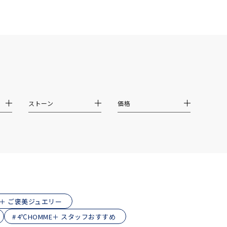
シンプル
ユニセックス
結婚式
推し活
クション
ストーン
価格
0
E＋ ご褒美ジュエリー
4℃HOMME＋ スタッフおすすめ