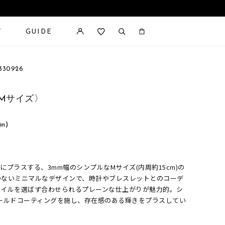
T
GUIDE
カートに商品がありません。
330926
Mサイズ〉
in)
プラスする、3mm幅のシンプルなMサイズ(内周約15cm)の
のないミニマルなデザインで、時計やブレスレットとのコーデ
タイルを選ばず合わせられるプレーンな仕上がりが魅力的。シ
ーゴールドコーティングを施し、存在感のある輝きをプラスしてい