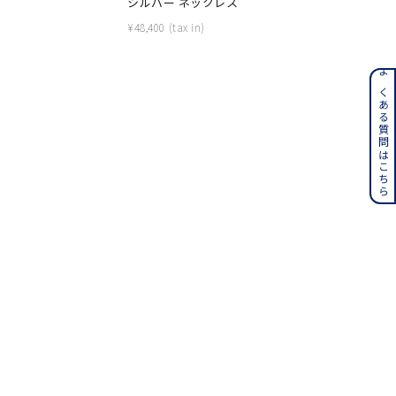
グ
シルバー ネックレス
シルバー 
¥
48,400
¥
19,800
ンレス
よくある質問はこちら
その他
誕生石
6月の誕生石
月の誕生石
12月の誕生石
ムーン
フラワー
イエロー
ブラウン