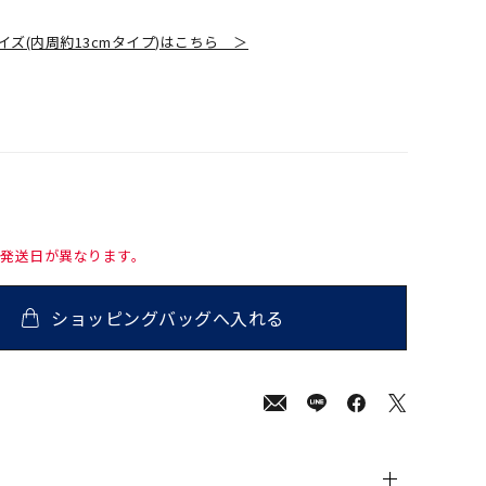
イズ(内周約13cmタイプ)はこちら ＞
て発送日が異なります。
ショッピングバッグへ入れる
00
(tax
in)