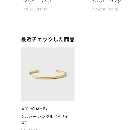
シルバー リング
シルバー リング
カテゴリー
¥
19,800
¥
26,400
素材
プラチ
最近チェックした商品
カラー
イエロ
1月の
誕生石
7月の
しずく
モチーフ
クロス
４℃ HOMME+
クリア
石の色
シルバー バングル〈Mサイ
レッド
ズ〉