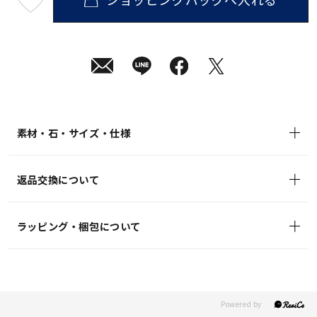
最
短
08
月
08
日
(土)
発
送
¥12,100
(tax
in)
素材・石・サイズ・仕様
返品交換について
ラッピング・梱包について