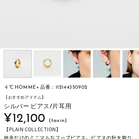
素材
カラー
誕生石
モチーフ
４℃ HOMME+ 品番：112144350902
石の色
【おすすめアイテム】
シルバー ピアス/片耳用
¥12,100
ファッションテイス
ト
(tax in)
【PLAIN COLLECTION】
地金だけのミニマルなフープピアス。ピアスの針を取り