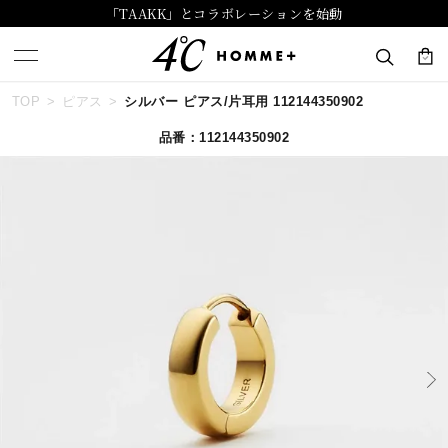
「TAAKK」とコラボレーションを始動
TOP
ピアス
シルバー ピアス/片耳用 112144350902
キーワードで検索する
品番：112144350902
人気検索キーワード
#ペア
#ハーフエタニティリング
#エタニティ
#ダイヤモンド ネックレス
#eギフト
ブランド
４℃ HOMME+
カテゴリー
すべてのジュエリー