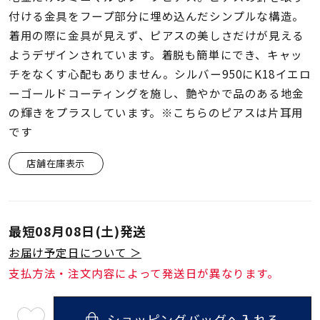
着用シーン
付ける金具をフープ部分に埋め込んだシンプルな構造。
着用の際に金具が見えず、ピアスの美しさだけが見える
コレクション
ようデザインされています。着脱も簡単にでき、キャッ
チをなくす心配もありません。シルバー950にK18イエロ
ーゴールドコーティングを施し、艶やかで品のある地金
レディース
～
の輝きをプラスしています。※こちらのピアスは片耳用
リングサイズ
です
店舗在庫表示
メンズ
～
リングサイズ
最短
08月08日(土)
発送
価格
¥0
¥400,
お届け予定日について ＞
支払方法・注文内容によって発送日が異なります。
在庫
在庫ありのみ
すべて表示
ショッピングバッグへ入れる