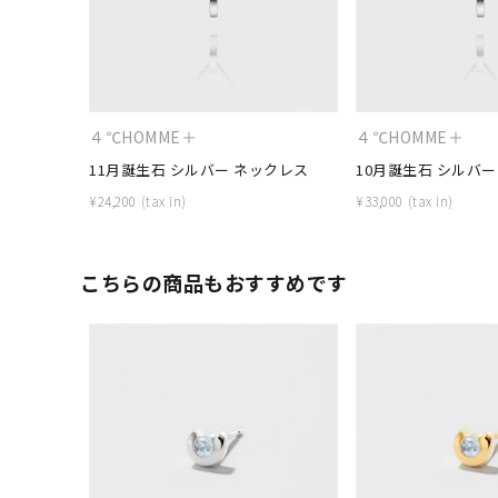
カテゴリー
素材
プラチ
４℃HOMME＋
４℃HOMME＋
カラー
イエロ
11月誕生石 シルバー ネックレス
10月誕生石 シルバー
¥
24,200
¥
33,000
1月の
誕生石
7月の
こちらの商品もおすすめです
しずく
モチーフ
クロス
クリア
石の色
レッド