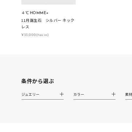
在庫
在
４℃ HOMME+
11月誕生石 シルバー ネック
レス
¥33,000(tax in)
条件から選ぶ
ジュエリー
カラー
素