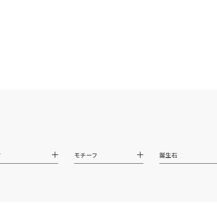
庫ありのみ
すべて表示
材
モチーフ
誕生石