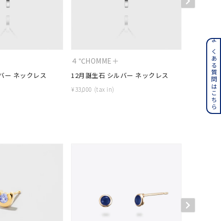
ンレス
よくある質問はこちら
＋
４℃HOMME＋
４℃HOM
その他
バー ネックレス
12月誕生石 シルバー ネックレス
9月誕生石
¥
33,000
¥
35,200
誕生石
6月の誕生石
月の誕生石
12月の誕生石
ムーン
フラワー
イエロー
ブラウン