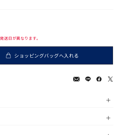
て発送日が異なります。
ショッピングバッグへ入れる
000
(tax
in)