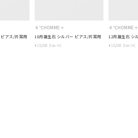
ニン
エレガント
カジュアル
フォーマル
モード
ス
ご褒美
記念日
誕生日
気分転換
デート
４℃HOMME＋
４℃HOMME
 ピアス/片耳用
10月誕生石 シルバー ピアス/片耳用
12月誕生石 シ
ジュエリー
腕周りジュエリー
ペアジュエリー
ベストセレ
¥
13,200
¥
13,200
ンラインショップ限定
～
～
¥400,00