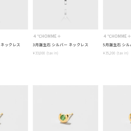
ナ
K18
K10
K7
ゴールド
シルバー
ステ
４℃HOMME＋
４℃HOMME
ーカラー
ピンクカラー
ホワイトカラー
トリプルカラー
 ネックレス
3月誕生石 シルバー ネックレス
5月誕生石 シル
¥
33,000
¥
35,200
誕生石
2月の誕生石
3月の誕生石
4月の誕生石
5月の
誕生石
8月の誕生石
9月の誕生石
10月の誕生石
11
リセット
絞り込んで検索する
ハート
一粒
三石
パヴェ
ライン
馬蹄
ダブルループ
星座
イニシャル
リボン
その他
ホワイト
ピンク
パープル
ブルー
グリーン
マルチカラー