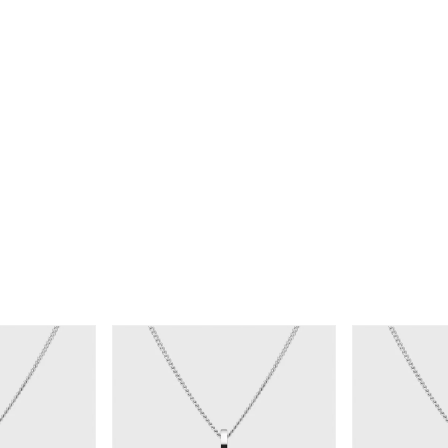
r
#ダイヤモンド ネックレス
#くまのプーさん
#ペア
#エタニ