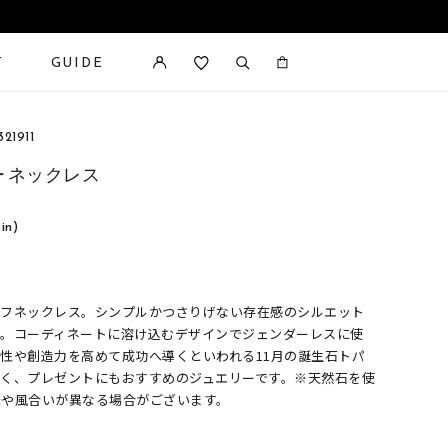
T
GUIDE
カートに商品がありません。
21911
ー ネックレス
 in)
ーフネックレス。シンプルかつさりげない存在感のシルエット
す。コーディネートに溶け込むデザインでジェンダーレスに使
性や創造力を高めて成功へ導くといわれる11月の誕生石トパ
めく、プレゼントにもおすすめのジュエリーです。※天然石を使
味や風合いが異なる場合がございます。