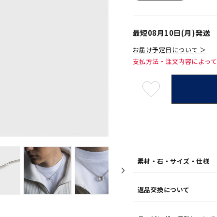
最短
08月10日(月)
発送
お届け予定日について ＞
支払方法・注文内容によっ
最
短
08
月
10
日
(月)
発
送
¥33,
素材・石・サイズ・仕様
返品交換について