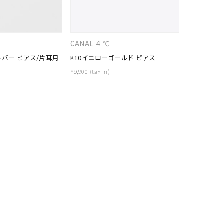
シンプル
ユニセックス
結婚式
推し活
＋
CANAL ４℃
４℃HOM
ルバー ピアス/片耳用
K10イエローゴールド ピアス
シルバー 
クション
¥
9,900
¥
7,700
0