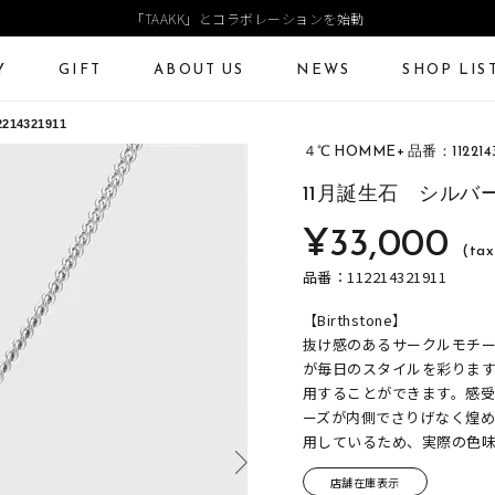
「TAAKK」とコラボレーションを始動
Y
GIFT
ABOUT US
NEWS
SHOP LIS
14321911
４℃ HOMME+ 品番：1122143
ECKLACE
NECKLACE CHAIN
RING
Online Shop
Fashion Jewelry
11月誕生石 シルバ
ANGLE
PIERCED EARRINGS
EAR CUFF
¥33,000
ショッピングガイド
プレゼントガイド
(tax
よくあるご質問
ジュエリーケア
品番：112214321911
【Birthstone】
抜け感のあるサークルモチ
が毎日のスタイルを彩りま
用することができます。感受
ーズが内側でさりげなく煌
用しているため、実際の色
店舗在庫表示