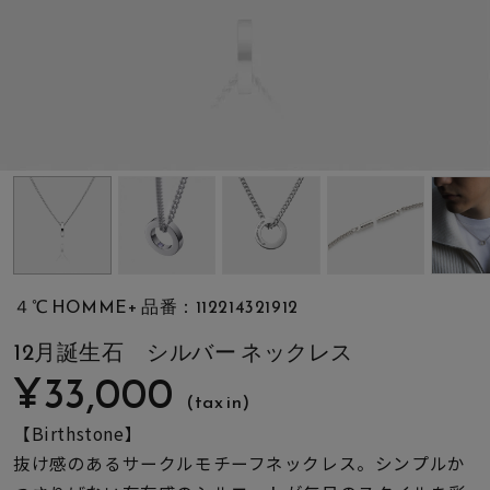
素材
カラー
誕生石
モチーフ
４℃ HOMME+ 品番：112214321912
石の色
12月誕生石 シルバー ネックレス
¥33,000
(tax in)
ファッションテイス
ト
【Birthstone】
抜け感のあるサークルモチーフネックレス。シンプルか