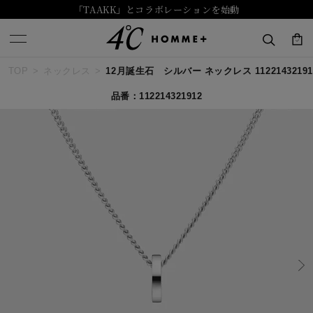
「TAAKK」とコラボレーションを始動
TOP
ネックレス
12月誕生石 シルバー ネックレス 11221432191
キーワードで検索する
品番：112214321912
人気検索キーワード
#ペア
#ハーフエタニティリング
#エタニティ
#ダイヤモンド ネックレス
#eギフト
ブランド
４℃ HOMME+
カテゴリー
すべてのジュエリー