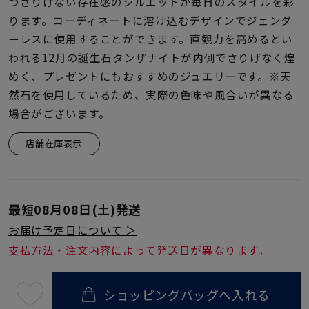
着用シーン
つさりげない存在感のシルエットが毎日のスタイルを彩
ります。コーディネートに溶け込むデザインでジェンダ
ーレスに使用することができます。直観力を高めるとい
コレクション
われる12月の誕生石タンザナイトが内側でさりげなく煌
めく、プレゼントにもおすすめのジュエリーです。※天
レディース
然石を使用しているため、実際の色味や風合いが異なる
～
リングサイズ
場合がございます。
店舗在庫表示
メンズ
～
リングサイズ
最短
08月08日(土)
発送
価格
お届け予定日について ＞
¥0
¥400,
支払方法・注文内容によって発送日が異なります。
在庫
在庫ありのみ
すべて表示
ショッピングバッグへ入れる
最
短