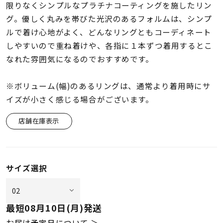
着用シーン
限りなくシンプルなプラチナコーティングを施したリン
グ。優しく丸みを帯びた光沢のあるフォルムは、シンプ
ルで着け心地がよく、どんなリングともコーディネート
コレクション
しやすいので重ね着けや、各指に１本ずつ着用するとこ
なれた雰囲気になるのでおすすめです。
レディース
～
リングサイズ
※ボリューム(幅)のあるリングは、通常より着用時にサ
イズが小さく感じる場合がございます。
メンズ
店舗在庫表示
～
リングサイズ
価格
¥0
¥400,
サイズ選択
在庫
在庫ありのみ
すべて表示
最短
08月10日(月)
発送
お届け予定日について ＞