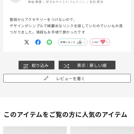
骨格:
華奢
好きなテイスト:
フェミニン
性別:
男性
普段からアクセサリーをつけないので、
デザインがシンプルで綺麗めなリンクを探していたのでいいもの見
つかりました。値段もお手頃で良かったです
参考になった
1
Like!
0
絞り込み
表示：新しい順
レビューを書く
このアイテムをご覧の方に人気のアイテム