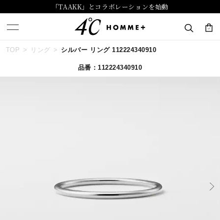
「TAAKK」とコラボレーションを始動
TOP
リング
シルバー リング 112224340910
キーワードで検索する
品番：112224340910
人気検索キーワード
#summer
#ペア
#ダイヤモンド ネックレス
#エタニティ
#くまのプーさん
ブランド
４℃ HOMME+
カテゴリー
すべてのジュエリー