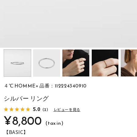
素材
カラー
誕生石
モチーフ
４℃ HOMME+ 品番：112224340910
石の色
シルバー リング
5.0
（1）
レビューを見る
ファッションテイス
¥8,800
ト
(tax in)
【BASIC】