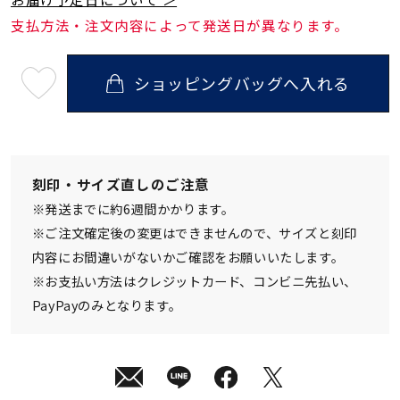
支払方法・注文内容によって発送日が異なります。
ショッピングバッグへ入れる
最
短
08
月
10
日
(月)
発
刻印・サイズ直しのご注意
送
¥8,800
※発送までに約6週間かかります。
(tax
in)
※ご注文確定後の変更はできませんので、サイズと刻印
内容にお間違いがないかご確認をお願いいたします。
※お支払い方法はクレジットカード、コンビニ先払い、
PayPayのみとなります。